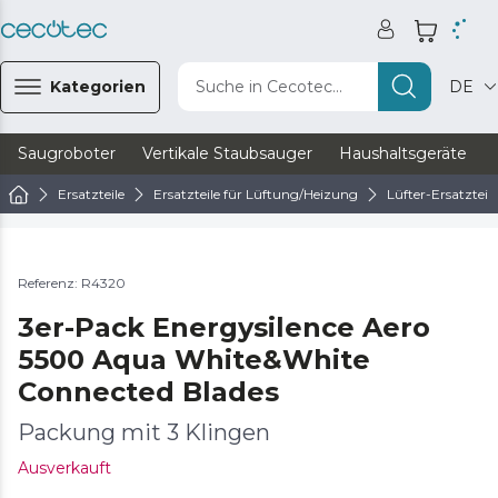
Kategorien
Suche in Cecotec...
DE
Saugroboter
Vertikale Staubsauger
Haushaltsgeräte
Ersatzteile
Ersatzteile für Lüftung/Heizung
Lüfter-Ersatzteile
Referenz: R4320
3er-Pack Energysilence Aero
5500 Aqua White&White
Connected Blades
Packung mit 3 Klingen
Ausverkauft