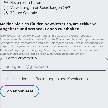
Bezahlen in Raten
Verwaltung Ihrer Bestellungen 24/7
2 Jahre Garantie
Melden Sie sich für den Newsletter an, um exklusive
Angebote und Werbeaktionen zu erhalten.
*Der Inhaber der Datenverarbeitung ist die Cecotec-Gruppe (Cecotec
Innovaciones S.L. und Solotriatlon S.L.), der Zweck der Verarbeitung ist es, Ihnen
Angebote und Promotionen von den Unternehmen der Gruppe zu senden. Die
Legitimationsgrundlage ist die ausdrückliche Zustimmung, und Sie haben das
Recht auf Zugang, Berichtigung, Löschung und andere Rechte, wie in unserer
Datenschutzerklärung angegeben.
Datenschutzbestimmungen
Correo electrónico
Ich akzeptiere die
Bedingungen und Konditionen
Ich abonniere!