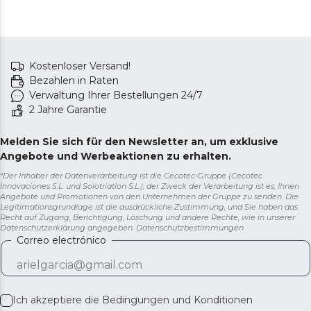
Kostenloser Versand!
Bezahlen in Raten
Verwaltung Ihrer Bestellungen 24/7
2 Jahre Garantie
Melden Sie sich für den Newsletter an, um exklusive
Angebote und Werbeaktionen zu erhalten.
*Der Inhaber der Datenverarbeitung ist die Cecotec-Gruppe (Cecotec
Innovaciones S.L. und Solotriatlon S.L.), der Zweck der Verarbeitung ist es, Ihnen
Angebote und Promotionen von den Unternehmen der Gruppe zu senden. Die
Legitimationsgrundlage ist die ausdrückliche Zustimmung, und Sie haben das
Recht auf Zugang, Berichtigung, Löschung und andere Rechte, wie in unserer
Datenschutzerklärung angegeben.
Datenschutzbestimmungen
Correo electrónico
Ich akzeptiere die
Bedingungen und Konditionen