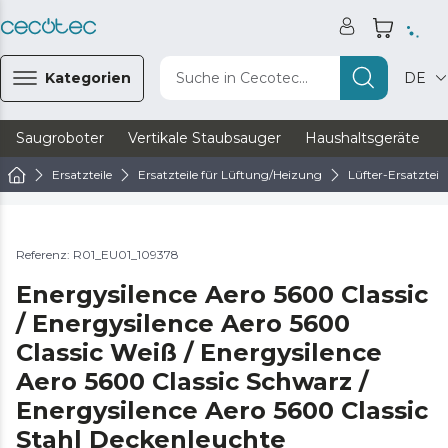
Kategorien
Suche in Cecotec...
DE
Saugroboter
Vertikale Staubsauger
Haushaltsgeräte
Ersatzteile
Ersatzteile für Lüftung/Heizung
Lüfter-Ersatzteile
Referenz: R01_EU01_109378
Energysilence Aero 5600 Classic
/ Energysilence Aero 5600
Classic Weiß / Energysilence
Aero 5600 Classic Schwarz /
Energysilence Aero 5600 Classic
Stahl Deckenleuchte