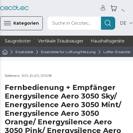
Kategorien
Suche in Cecotec...
DE
Saugroboter
Vertikale Staubsauger
Haushaltsgeräte
Ersatzteile
Ersatzteile für Lüftung/Heizung
Lüfter-Ersatzteile
Referenz: R01_EU01_101018
Fernbedienung + Empfänger
Energysilence Aero 3050 Sky/
Energysilence Aero 3050 Mint/
Energysilence Aero 3050
Orange/ Energysilence Aero
3050 Pink/ Energysilence Aero