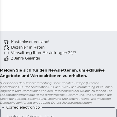
Kostenloser Versand!
Bezahlen in Raten
Verwaltung Ihrer Bestellungen 24/7
2 Jahre Garantie
Melden Sie sich für den Newsletter an, um exklusive
Angebote und Werbeaktionen zu erhalten.
*Der Inhaber der Datenverarbeitung ist die Cecotec-Gruppe (Cecotec
Innovaciones S.L. und Solotriatlon S.L.), der Zweck der Verarbeitung ist es, Ihnen
Angebote und Promotionen von den Unternehmen der Gruppe zu senden. Die
Legitimationsgrundlage ist die ausdrückliche Zustimmung, und Sie haben das
Recht auf Zugang, Berichtigung, Löschung und andere Rechte, wie in unserer
Datenschutzerklärung angegeben.
Datenschutzbestimmungen
Correo electrónico