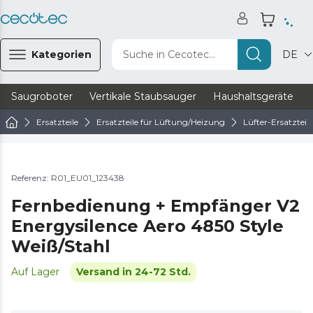
Kategorien
Suche in Cecotec...
DE
Saugroboter
Vertikale Staubsauger
Haushaltsgeräte
Ersatzteile
Ersatzteile für Lüftung/Heizung
Lüfter-Ersatzteile
Referenz: R01_EU01_123438
Fernbedienung + Empfänger V2
Energysilence Aero 4850 Style
Weiß/Stahl
Auf Lager
Versand in 24-72 Std.