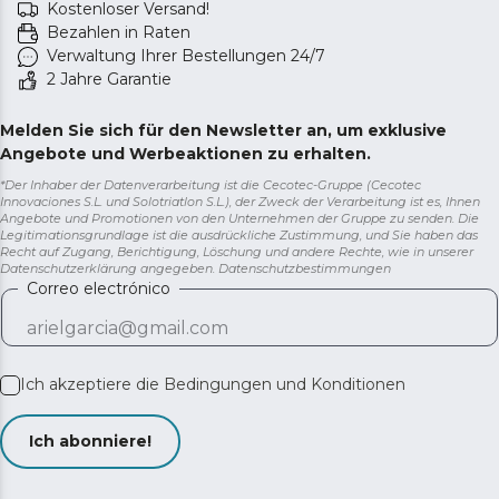
Kostenloser Versand!
Bezahlen in Raten
Verwaltung Ihrer Bestellungen 24/7
2 Jahre Garantie
Melden Sie sich für den Newsletter an, um exklusive
Angebote und Werbeaktionen zu erhalten.
*Der Inhaber der Datenverarbeitung ist die Cecotec-Gruppe (Cecotec
Innovaciones S.L. und Solotriatlon S.L.), der Zweck der Verarbeitung ist es, Ihnen
Angebote und Promotionen von den Unternehmen der Gruppe zu senden. Die
Legitimationsgrundlage ist die ausdrückliche Zustimmung, und Sie haben das
Recht auf Zugang, Berichtigung, Löschung und andere Rechte, wie in unserer
Datenschutzerklärung angegeben.
Datenschutzbestimmungen
Correo electrónico
Ich akzeptiere die
Bedingungen und Konditionen
Ich abonniere!