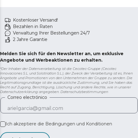
Kostenloser Versand!
Bezahlen in Raten
Verwaltung Ihrer Bestellungen 24/7
2 Jahre Garantie
Melden Sie sich für den Newsletter an, um exklusive
Angebote und Werbeaktionen zu erhalten.
*Der Inhaber der Datenverarbeitung ist die Cecotec-Gruppe (Cecotec
Innovaciones S.L. und Solotriatlon S.L.), der Zweck der Verarbeitung ist es, Ihnen
Angebote und Promotionen von den Unternehmen der Gruppe zu senden. Die
Legitimationsgrundlage ist die ausdrückliche Zustimmung, und Sie haben das
Recht auf Zugang, Berichtigung, Löschung und andere Rechte, wie in unserer
Datenschutzerklärung angegeben.
Datenschutzbestimmungen
Correo electrónico
Ich akzeptiere die
Bedingungen und Konditionen