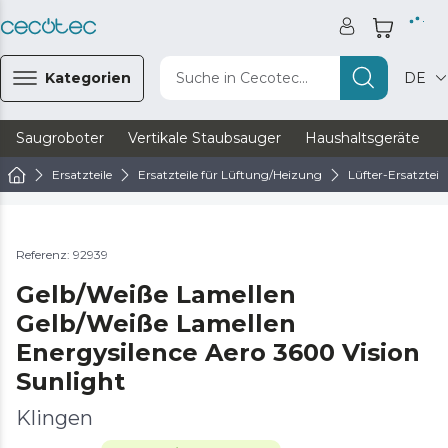
Kategorien
Suche in Cecotec...
DE
Saugroboter
Vertikale Staubsauger
Haushaltsgeräte
Ersatzteile
Ersatzteile für Lüftung/Heizung
Lüfter-Ersatzteile
Referenz: 92939
Gelb/Weiße Lamellen
Gelb/Weiße Lamellen
Energysilence Aero 3600 Vision
Sunlight
Klingen