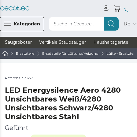
Kategorien
Suche in Cecotec...
DE
Saugroboter
Vertikale Staubsauger
Haushaltsgeräte
Ersatzteile
Ersatzteile für Lüftung/Heizung
Lüfter-Ersatzteile
Referenz: 93637
LED Energysilence Aero 4280
Unsichtbares Weiß/4280
Unsichtbares Schwarz/4280
Unsichtbares Stahl
Geführt