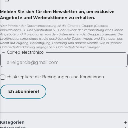
Melden Sie sich für den Newsletter an, um exklusive
Angebote und Werbeaktionen zu erhalten.
*Der Inhaber der Datenverarbeitung ist die Cecotec-Gruppe (Cecotec
Innovaciones S.L. und Solotriatlon S.L.), der Zweck der Verarbeitung ist es, Ihnen
Angebote und Promotionen von den Unternehmen der Gruppe zu senden. Die
Legitimationsgrundlage ist die ausdrückliche Zustimmung, und Sie haben das
Recht auf Zugang, Berichtigung, Löschung und andere Rechte, wie in unserer
Datenschutzerklärung angegeben.
Datenschutzbestimmungen
Correo electrónico
Ich akzeptiere die
Bedingungen und Konditionen
Ich abonniere!
Kategorien