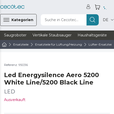
Kategorien
Suche in Cecotec...
DE
Saugroboter
Vertikale Staubsauger
Haushaltsgeräte
Ersatzteile
Ersatzteile für Lüftung/Heizung
Lüfter-Ersatzteile
Referenz: 95036
Led Energysilence Aero 5200
White Line/5200 Black Line
LED
Ausverkauft