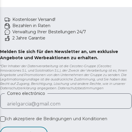
Kostenloser Versand!
Bezahlen in Raten
Verwaltung Ihrer Bestellungen 24/7
2 Jahre Garantie
Melden Sie sich für den Newsletter an, um exklusive
Angebote und Werbeaktionen zu erhalten.
*Der Inhaber der Datenverarbeitung ist die Cecotec-Gruppe (Cecotec
Innovaciones S.L. und Solotriatlon S.L.), der Zweck der Verarbeitung ist es, Ihnen
Angebote und Promotionen von den Unternehmen der Gruppe zu senden. Die
Legitimationsgrundlage ist die ausdrückliche Zustimmung, und Sie haben das
Recht auf Zugang, Berichtigung, Löschung und andere Rechte, wie in unserer
Datenschutzerklärung angegeben.
Datenschutzbestimmungen
Correo electrónico
Ich akzeptiere die
Bedingungen und Konditionen