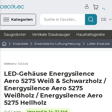
Kategorien
Suche in Cecotec...
DE
Saugroboter
Vertikale Staubsauger
Haushaltsgeräte
Ersatzteile
Ersatzteile für Lüftung/Heizung
Lüfter-Ersatzteile
Referenz: R2446
LED-Gehäuse Energysilence
Aero 5275 Weiß & Schwarzholz /
Energysilence Aero 5275
Weißholz / Energysilence Aero
5275 Hellholz
Auf Lager
Versand in 24-72 Std.