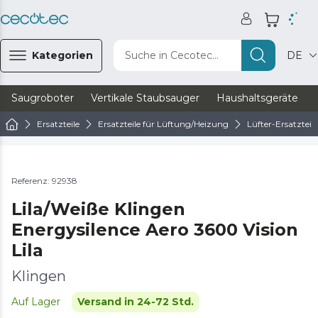
Kategorien
Suche in Cecotec...
DE
Saugroboter
Vertikale Staubsauger
Haushaltsgeräte
Ersatzteile
Ersatzteile für Lüftung/Heizung
Lüfter-Ersatzteile
Referenz: 92938
Lila/Weiße Klingen
Energysilence Aero 3600 Vision
Lila
Klingen
Auf Lager
Versand in 24-72 Std.