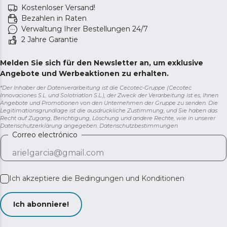
Kostenloser Versand!
Bezahlen in Raten
Verwaltung Ihrer Bestellungen 24/7
2 Jahre Garantie
Melden Sie sich für den Newsletter an, um exklusive
Angebote und Werbeaktionen zu erhalten.
*Der Inhaber der Datenverarbeitung ist die Cecotec-Gruppe (Cecotec
Innovaciones S.L. und Solotriatlon S.L.), der Zweck der Verarbeitung ist es, Ihnen
Angebote und Promotionen von den Unternehmen der Gruppe zu senden. Die
Legitimationsgrundlage ist die ausdrückliche Zustimmung, und Sie haben das
Recht auf Zugang, Berichtigung, Löschung und andere Rechte, wie in unserer
Datenschutzerklärung angegeben.
Datenschutzbestimmungen
Correo electrónico
Ich akzeptiere die
Bedingungen und Konditionen
Ich abonniere!