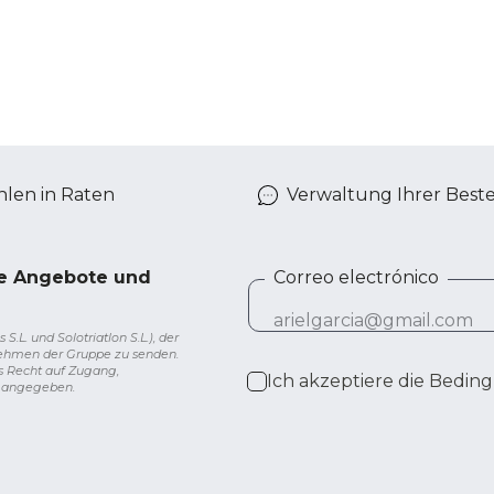
len in Raten
Verwaltung Ihrer Best
ve Angebote und
Correo electrónico
L. und Solotriatlon S.L.), der
nehmen der Gruppe zu senden.
s Recht auf Zugang,
Ich akzeptiere die
Beding
g angegeben.