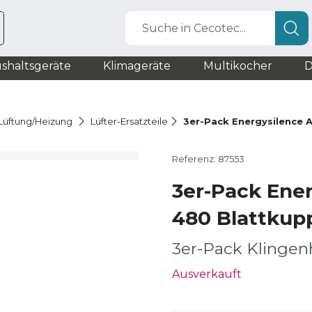
Suche in Cecotec...
shaltsgeräte
Klimageräte
Multikocher
D
r Lüftung/Heizung
Lüfter-Ersatzteile
3er-Pack Energysilence 
Referenz: 87553
3er-Pack Ene
480 Blattkup
3er-Pack Klinge
Ausverkauft