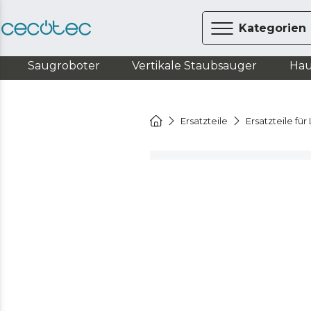
Kategorien
Saugroboter
Vertikale Staubsauger
Hau
Ersatzteile
Ersatzteile fü