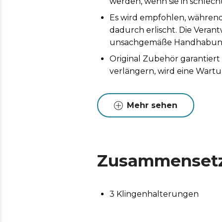
werden, wenn sie in schlech
Es wird empfohlen, während
dadurch erlischt. Die Vera
unsachgemäße Handhabung d
Original Zubehör garantier
verlängern, wird eine Wart
Mehr sehen
Zusammenset
3 Klingenhalterungen