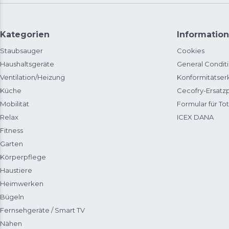
Kategorien
Information
Staubsauger
Cookies
Haushaltsgeräte
General Condit
Ventilation/Heizung
Konformitätser
Küche
Cecofry-Ersat
Mobilität
Formular für Tot
Relax
ICEX DANA
Fitness
Garten
Körperpflege
Haustiere
Heimwerken
Bügeln
Fernsehgeräte / Smart TV
Nähen