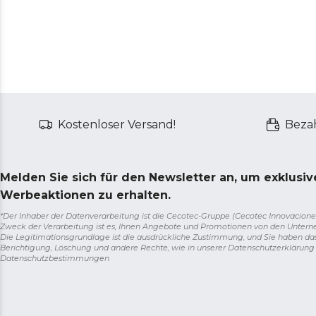
Kostenloser Versand!
Bezah
Melden Sie sich für den Newsletter an, um exklusi
Werbeaktionen zu erhalten.
*Der Inhaber der Datenverarbeitung ist die Cecotec-Gruppe (Cecotec Innovaciones S.
Zweck der Verarbeitung ist es, Ihnen Angebote und Promotionen von den Unter
Die Legitimationsgrundlage ist die ausdrückliche Zustimmung, und Sie haben da
Berichtigung, Löschung und andere Rechte, wie in unserer Datenschutzerklärun
Datenschutzbestimmungen