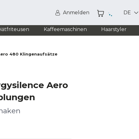
Anmelden
DE
iätfriteusen
Kaffeemaschinen
Haarstyler
Aero 480 Klingenaufsätze
rgysilence Aero
plungen
nhaken