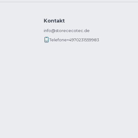
Kontakt
info@storececotec.de
Telefone
+4970231559983