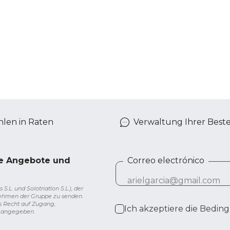
len in Raten
Verwaltung Ihrer Best
ve Angebote und
Correo electrónico
L. und Solotriatlon S.L.), der
nehmen der Gruppe zu senden.
s Recht auf Zugang,
Ich akzeptiere die
Beding
g angegeben.