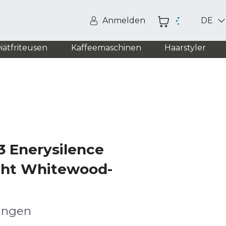
Anmelden
DE
iätfriteusen
Kaffeemaschinen
Haarstyler
3 Enerysilence
ght Whitewood-
ingen