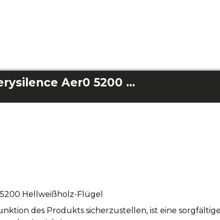
Packung mit 3 Enerysilence Aer0 5200 Light Whitewood-Flügeln
 5200 Hellweißholz-Flügel
tion des Produkts sicherzustellen, ist eine sorgfälti