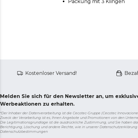
Packung mit 3 Klingen
Kostenloser Versand!
Bezah
Melden Sie sich für den Newsletter an, um exklusi
Werbeaktionen zu erhalten.
*Der Inhaber der Datenverarbeitung ist die Cecotec-Gruppe (Cecotec Innovaciones S.
Zweck der Verarbeitung ist es, Ihnen Angebote und Promotionen von den Unter
Die Legitimationsgrundlage ist die ausdrückliche Zustimmung, und Sie haben da
Berichtigung, Löschung und andere Rechte, wie in unserer Datenschutzerklärun
Datenschutzbestimmungen