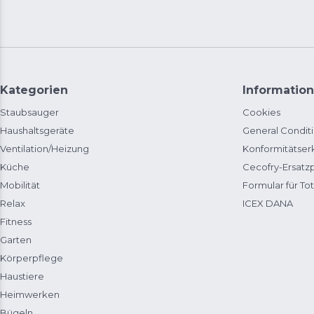
Kategorien
Information
Staubsauger
Cookies
Haushaltsgeräte
General Condit
Ventilation/Heizung
Konformitätser
Küche
Cecofry-Ersat
Mobilität
Formular für Tot
Relax
ICEX DANA
Fitness
Garten
Körperpflege
Haustiere
Heimwerken
Bügeln