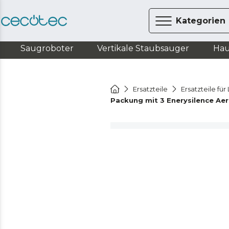
Kategorien
Saugroboter
Vertikale Staubsauger
Hau
Ersatzteile
Ersatzteile fü
Packung mit 3 Enerysilence Ae