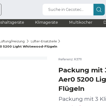
Suche in Cecotec...
shaltsgeräte
Klimageräte
Multikocher
D
r Lüftung/Heizung
Lüfter-Ersatzteile
r0 5200 Light Whitewood-Flügeln
Referenz: R3711
Packung mit 
Aer0 5200 Li
Flügeln
Packung mit 3 Kl