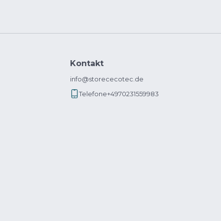
Kontakt
info@storececotec.de
Telefone
+4970231559983