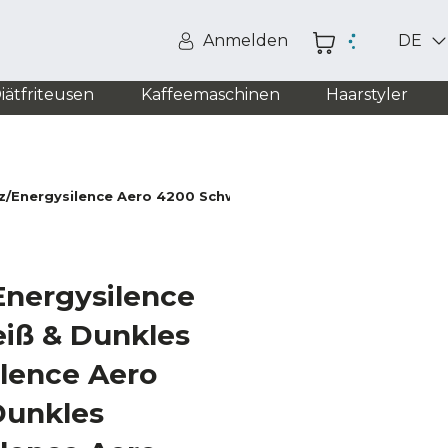
Anmelden
DE
iätfriteusen
Kaffeemaschinen
Haarstyler
z/Energysilence Aero 4200 Schwarz&Dunkelholz/
Energysilence
iß & Dunkles
ilence Aero
Dunkles