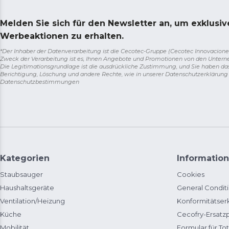
Melden Sie sich für den Newsletter an, um exklusi
Werbeaktionen zu erhalten.
*Der Inhaber der Datenverarbeitung ist die Cecotec-Gruppe (Cecotec Innovaciones S.
Zweck der Verarbeitung ist es, Ihnen Angebote und Promotionen von den Unter
Die Legitimationsgrundlage ist die ausdrückliche Zustimmung, und Sie haben da
Berichtigung, Löschung und andere Rechte, wie in unserer Datenschutzerklärun
Datenschutzbestimmungen
Kategorien
Information
Staubsauger
Cookies
Haushaltsgeräte
General Condit
Ventilation/Heizung
Konformitätser
Küche
Cecofry-Ersat
Mobilität
Formular für Tot