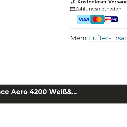
Kostenloser Versand
Zahlungsmethoden.
Mehr
Lüfter-Ersat
Flügel Energysilence Aero 4200 Weiß&Dunkelholz/Energysilence Aero 4200 Gold&Dunkelholz/Energysilence Aero 4200 Schwarz&Dunkelholz/