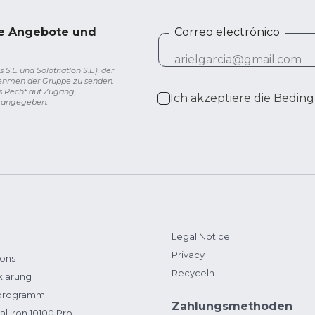
ve Angebote und
Correo electrónico
L. und Solotriatlon S.L.), der
nehmen der Gruppe zu senden.
s Recht auf Zugang,
Ich akzeptiere die
Beding
g angegeben.
Legal Notice
Privacy
ions
Recyceln
klärung
zprogramm
Zahlungsmethoden
al Iron 10100 Pro