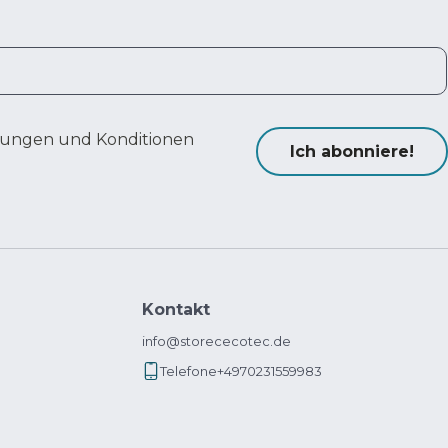
ungen und Konditionen
Ich abonniere!
Kontakt
info@storececotec.de
Telefone
+4970231559983