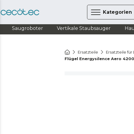
Kategorien
Saugroboter
Vertikale Staubsauger
Hau
Ersatzteile
Ersatzteile fü
Flügel Energysilence Aero 420