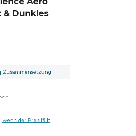
ilence Aero
 & Dunkles
Zusammensetzung
MwSt.
 wenn der Preis fällt