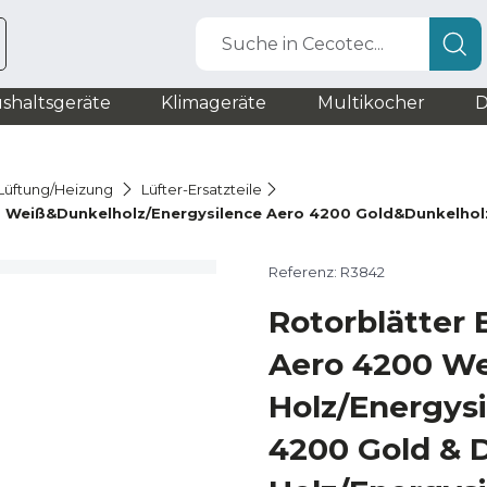
Suche in Cecotec...
shaltsgeräte
Klimageräte
Multikocher
D
r Lüftung/Heizung
Lüfter-Ersatzteile
0 Weiß&Dunkelholz/Energysilence Aero 4200 Gold&Dunkelhol
Referenz: R3842
Rotorblätter 
Aero 4200 We
Holz/Energys
4200 Gold & 