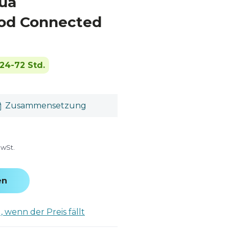
ua
od Connected
24-72 Std.
Zusammensetzung
MwSt.
en
 wenn der Preis fällt