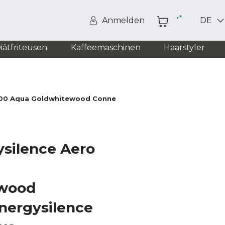
Anmelden
DE
iätfriteusen
Kaffeemaschinen
Haarstyler
5600 Aqua Goldwhitewood Connected
ysilence Aero
wood
nergysilence