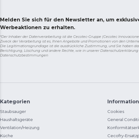
Melden Sie sich für den Newsletter an, um exklusi
Werbeaktionen zu erhalten.
*Der Inhaber der Datenverarbeitung ist die Cecotec-Gruppe (Cecotec Innovaciones S.
Zweck der Verarbeitung ist es, Ihnen Angebote und Promotionen von den Unter
Die Legitimationsgrundlage ist die ausdrückliche Zustimmung, und Sie haben da
Berichtigung, Löschung und andere Rechte, wie in unserer Datenschutzerklärun
Datenschutzbestimmungen
Kategorien
Information
Staubsauger
Cookies
Haushaltsgeräte
General Condit
Ventilation/Heizung
Konformitätser
Küche
Cecofry-Ersat