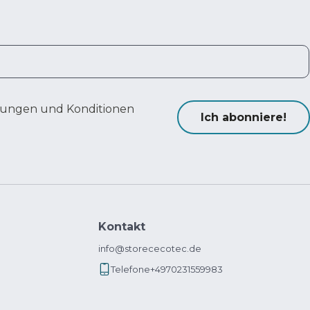
ungen und Konditionen
Ich abonniere!
Kontakt
info@storececotec.de
Telefone
+4970231559983