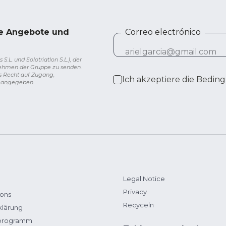
ve Angebote und
Correo electrónico
L. und Solotriatlon S.L.), der
nehmen der Gruppe zu senden.
s Recht auf Zugang,
Ich akzeptiere die
Beding
g angegeben.
Legal Notice
Privacy
ions
Recyceln
klärung
zprogramm