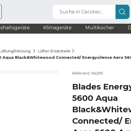
Suche in Cecotec...
shaltsgeräte
Klimageräte
Multikocher
D
r Lüftung/Heizung
Lüfter-Ersatzteile
00 Aqua Black&Whitewood Connected/ Energysilence Aero 
Referenz: R4295
Blades Energ
5600 Aqua
Black&White
Connected/ E