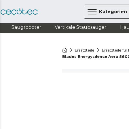
Kategorien
Saugroboter
Vertikale Staubsauger
Hau
Ersatzteile
Ersatzteile fü
Blades Energysilence Aero 56