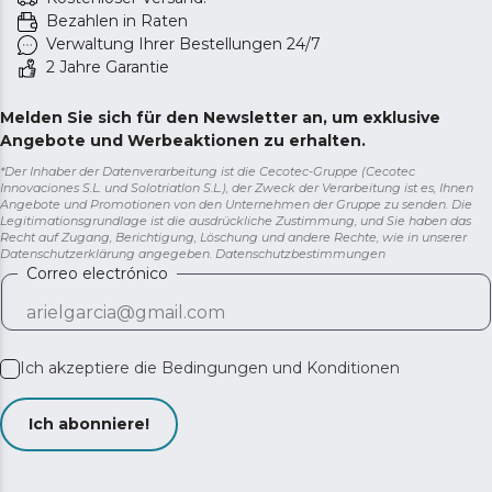
Bezahlen in Raten
Verwaltung Ihrer Bestellungen 24/7
2 Jahre Garantie
Melden Sie sich für den Newsletter an, um exklusive
Angebote und Werbeaktionen zu erhalten.
*Der Inhaber der Datenverarbeitung ist die Cecotec-Gruppe (Cecotec
Innovaciones S.L. und Solotriatlon S.L.), der Zweck der Verarbeitung ist es, Ihnen
Angebote und Promotionen von den Unternehmen der Gruppe zu senden. Die
Legitimationsgrundlage ist die ausdrückliche Zustimmung, und Sie haben das
Recht auf Zugang, Berichtigung, Löschung und andere Rechte, wie in unserer
Datenschutzerklärung angegeben.
Datenschutzbestimmungen
Correo electrónico
Ich akzeptiere die
Bedingungen und Konditionen
Ich abonniere!