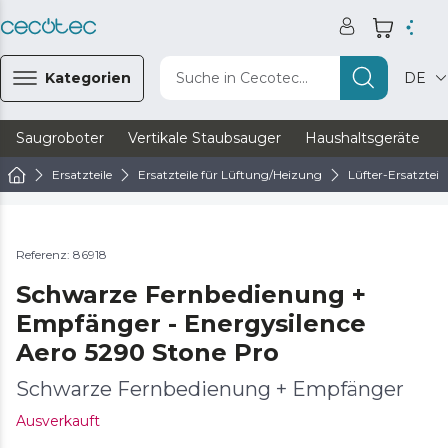
Kategorien
Suche in Cecotec...
DE
Saugroboter
Vertikale Staubsauger
Haushaltsgeräte
Ersatzteile
Ersatzteile für Lüftung/Heizung
Lüfter-Ersatzteile
Referenz: 86918
Schwarze Fernbedienung +
Empfänger - Energysilence
Aero 5290 Stone Pro
Schwarze Fernbedienung + Empfänger
Ausverkauft