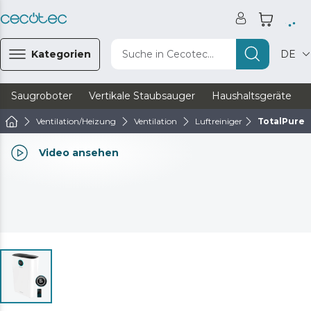
Kategorien
Suche in Cecotec...
DE
Saugroboter
Vertikale Staubsauger
Haushaltsgeräte
Ventilation/Heizung
Ventilation
Luftreiniger
TotalPure
Video ansehen