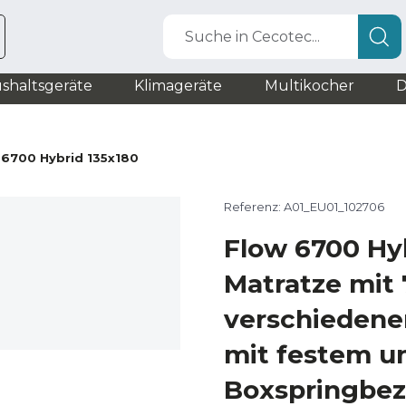
Suche in Cecotec...
shaltsgeräte
Klimageräte
Multikocher
D
 6700 Hybrid 135x180
Referenz: A01_EU01_102706
Flow 6700 Hy
Matratze mit 
verschiedene
mit festem u
Boxspringbe