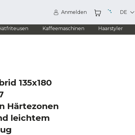
Anmelden
DE
iätfriteusen
Kaffeemaschinen
Haarstyler
brid 135x180
7
n Härtezonen
nd leichtem
zug