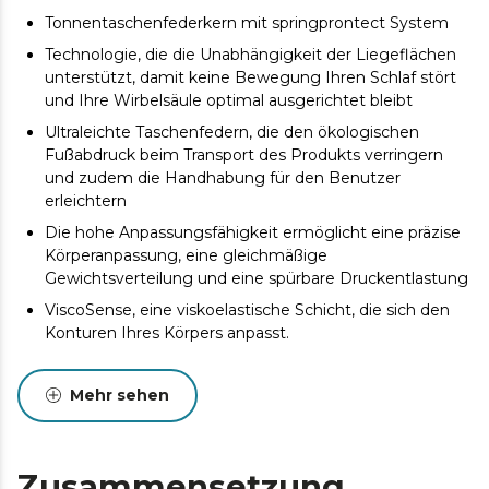
Tonnentaschenfederkern mit springprontect System
Technologie, die die Unabhängigkeit der Liegeflächen
unterstützt, damit keine Bewegung Ihren Schlaf stört
und Ihre Wirbelsäule optimal ausgerichtet bleibt
Ultraleichte Taschenfedern, die den ökologischen
Fußabdruck beim Transport des Produkts verringern
und zudem die Handhabung für den Benutzer
erleichtern
Die hohe Anpassungsfähigkeit ermöglicht eine präzise
Körperanpassung, eine gleichmäßige
Gewichtsverteilung und eine spürbare Druckentlastung
ViscoSense, eine viskoelastische Schicht, die sich den
Konturen Ihres Körpers anpasst.
SmoothFeel-Stoff, der Elastizität, Weichheit, hohe
Atmungsaktivität, Widerstandsfähigkeit und
Mehr sehen
Pflegeleichtigkeit bietet.
Doppelseitiges DualSystem. Genießen Sie das Gefühl
von Kühle im Sommer und Wärme im Winter. Ihre
Zusammensetzung
optimale Erholung hängt nicht von der Jahreszeit ab.