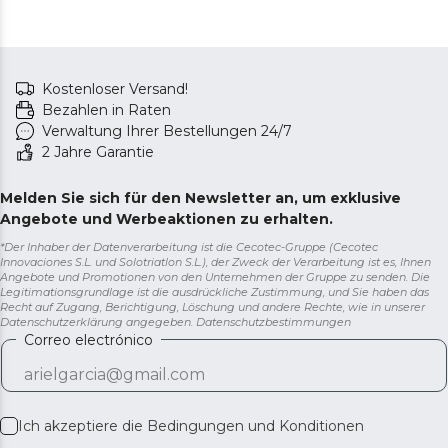
Kostenloser Versand!
Bezahlen in Raten
Verwaltung Ihrer Bestellungen 24/7
2 Jahre Garantie
Melden Sie sich für den Newsletter an, um exklusive
Angebote und Werbeaktionen zu erhalten.
*Der Inhaber der Datenverarbeitung ist die Cecotec-Gruppe (Cecotec
Innovaciones S.L. und Solotriatlon S.L.), der Zweck der Verarbeitung ist es, Ihnen
Angebote und Promotionen von den Unternehmen der Gruppe zu senden. Die
Legitimationsgrundlage ist die ausdrückliche Zustimmung, und Sie haben das
Recht auf Zugang, Berichtigung, Löschung und andere Rechte, wie in unserer
Datenschutzerklärung angegeben.
Datenschutzbestimmungen
Correo electrónico
Ich akzeptiere die
Bedingungen und Konditionen