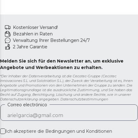
Kostenloser Versand!
Bezahlen in Raten
Verwaltung Ihrer Bestellungen 24/7
2 Jahre Garantie
Melden Sie sich für den Newsletter an, um exklusive
Angebote und Werbeaktionen zu erhalten.
*Der Inhaber der Datenverarbeitung ist die Cecotec-Gruppe (Cecotec
Innovaciones S.L. und Solotriatlon S.L.), der Zweck der Verarbeitung ist es, Ihnen
Angebote und Promotionen von den Unternehmen der Gruppe zu senden. Die
Legitimationsgrundlage ist die ausdrückliche Zustimmung, und Sie haben das
Recht auf Zugang, Berichtigung, Löschung und andere Rechte, wie in unserer
Datenschutzerklärung angegeben.
Datenschutzbestimmungen
Correo electrónico
Ich akzeptiere die
Bedingungen und Konditionen