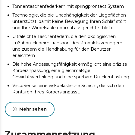
Tonnentaschenfederkern mit springprontect System
Technologie, die die Unabhängigkeit der Liegeflächen
unterstützt, damit keine Bewegung Ihren Schlaf stört
und Ihre Wirbelsäule optimal ausgerichtet bleibt
Ultraleichte Taschenfedern, die den ökologischen
Fußabdruck beim Transport des Produkts verringern
und zudem die Handhabung für den Benutzer
erleichtern
Die hohe Anpassungsfähigkeit ermöglicht eine präzise
Körperanpassung, eine gleichmäßige
Gewichtsverteilung und eine spürbare Druckentlastung
ViscoSense, eine viskoelastische Schicht, die sich den
Konturen Ihres Körpers anpasst.
SmoothFeel-Stoff, der Elastizität, Weichheit, hohe
Atmungsaktivität, Widerstandsfähigkeit und
Mehr sehen
Pflegeleichtigkeit bietet.
Doppelseitiges DualSystem. Genießen Sie das Gefühl
von Kühle im Sommer und Wärme im Winter. Ihre
Zusammensetzung
optimale Erholung hängt nicht von der Jahreszeit ab.