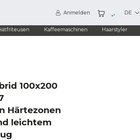
Anmelden
DE
iätfriteusen
Kaffeemaschinen
Haarstyler
brid 100x200
7
n Härtezonen
nd leichtem
zug