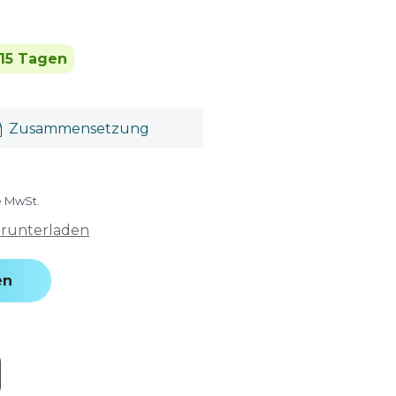
 15 Tagen
Zusammensetzung
e MwSt.
erunterladen
en