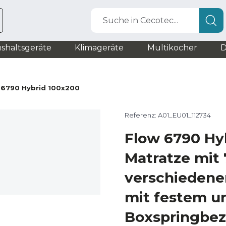
Suche in Cecotec...
shaltsgeräte
Klimageräte
Multikocher
D
 6790 Hybrid 100x200
Referenz: A01_EU01_112734
Flow 6790 Hy
Matratze mit 
verschiedene
mit festem u
Boxspringbe