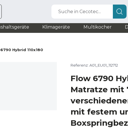
Suche in Cecotec...
shaltsgeräte
Klimageräte
Multikocher
D
 6790 Hybrid 110x180
Referenz: A01_EU01_112712
Flow 6790 Hy
Matratze mit 
verschiedene
mit festem u
Boxspringbe