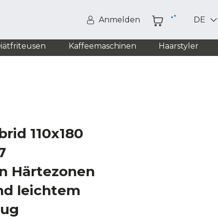
Anmelden
DE
iätfriteusen
Kaffeemaschinen
Haarstyler
brid 110x180
7
n Härtezonen
nd leichtem
zug