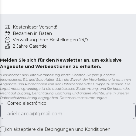
Kostenloser Versand!
Bezahlen in Raten
Verwaltung Ihrer Bestellungen 24/7
2 Jahre Garantie
Melden Sie sich für den Newsletter an, um exklusive
Angebote und Werbeaktionen zu erhalten.
*Der Inhaber der Datenverarbeitung ist die Cecotec-Gruppe (Cecotec
Innovaciones S.L. und Solotriatlon S.L.), der Zweck der Verarbeitung ist es, Ihnen
Angebote und Promotionen von den Unternehmen der Gruppe zu senden. Die
Legitimationsgrundlage ist die ausdrückliche Zustimmung, und Sie haben das
Recht auf Zugang, Berichtigung, Löschung und andere Rechte, wie in unserer
Datenschutzerklärung angegeben.
Datenschutzbestimmungen
Correo electrónico
Ich akzeptiere die
Bedingungen und Konditionen