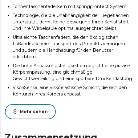
Tonnentaschenfederkern mit springprontect System
Technologie, die die Unabhängigkeit der Liegeflächen
unterstützt, damit keine Bewegung Ihren Schlaf stört
und Ihre Wirbelsäule optimal ausgerichtet bleibt
Ultraleichte Taschenfedern, die den ökologischen
Fußabdruck beim Transport des Produkts verringern
und zudem die Handhabung für den Benutzer
erleichtern
Die hohe Anpassungsfähigkeit ermöglicht eine präzise
Körperanpassung, eine gleichmäßige
Gewichtsverteilung und eine spürbare Druckentlastung
ViscoSense, eine viskoelastische Schicht, die sich den
Konturen Ihres Körpers anpasst.
SmoothFeel-Stoff, der Elastizität, Weichheit, hohe
Atmungsaktivität, Widerstandsfähigkeit und
Mehr sehen
Pflegeleichtigkeit bietet.
Doppelseitiges DualSystem. Genießen Sie das Gefühl
von Kühle im Sommer und Wärme im Winter. Ihre
Zusammensetzung
optimale Erholung hängt nicht von der Jahreszeit ab.