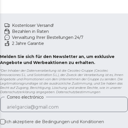
Kostenloser Versand!
Bezahlen in Raten
Verwaltung Ihrer Bestellungen 24/7
2 Jahre Garantie
Melden Sie sich für den Newsletter an, um exklusive
Angebote und Werbeaktionen zu erhalten.
*Der Inhaber der Datenverarbeitung ist die Cecotec-Gruppe (Cecotec
Innovaciones S.L. und Solotriatlon S.L.), der Zweck der Verarbeitung ist es, Ihnen
Angebote und Promotionen von den Unternehmen der Gruppe zu senden. Die
Legitimationsgrundlage ist die ausdrückliche Zustimmung, und Sie haben das
Recht auf Zugang, Berichtigung, Löschung und andere Rechte, wie in unserer
Datenschutzerklärung angegeben.
Datenschutzbestimmungen
Correo electrónico
Ich akzeptiere die
Bedingungen und Konditionen