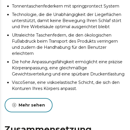
Tonnentaschenfederkern mit springprontect System
Technologie, die die Unabhängigkeit der Liegeflächen
unterstützt, damit keine Bewegung Ihren Schlaf stört
und Ihre Wirbelsäule optimal ausgerichtet bleibt
Ultraleichte Taschenfedern, die den ökologischen
Fußabdruck beim Transport des Produkts verringern
und zudem die Handhabung für den Benutzer
erleichtern
Die hohe Anpassungsfähigkeit ermöglicht eine präzise
Körperanpassung, eine gleichmäßige
Gewichtsverteilung und eine spürbare Druckentlastung
ViscoSense, eine viskoelastische Schicht, die sich den
Konturen Ihres Körpers anpasst.
SmoothFeel-Stoff, der Elastizität, Weichheit, hohe
Atmungsaktivität, Widerstandsfähigkeit und
Mehr sehen
Pflegeleichtigkeit bietet.
Doppelseitiges DualSystem. Genießen Sie das Gefühl
von Kühle im Sommer und Wärme im Winter. Ihre
Zusammensetzung
optimale Erholung hängt nicht von der Jahreszeit ab.