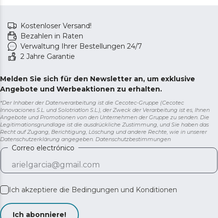
Kostenloser Versand!
Bezahlen in Raten
Verwaltung Ihrer Bestellungen 24/7
2 Jahre Garantie
Melden Sie sich für den Newsletter an, um exklusive
Angebote und Werbeaktionen zu erhalten.
*Der Inhaber der Datenverarbeitung ist die Cecotec-Gruppe (Cecotec
Innovaciones S.L. und Solotriatlon S.L.), der Zweck der Verarbeitung ist es, Ihnen
Angebote und Promotionen von den Unternehmen der Gruppe zu senden. Die
Legitimationsgrundlage ist die ausdrückliche Zustimmung, und Sie haben das
Recht auf Zugang, Berichtigung, Löschung und andere Rechte, wie in unserer
Datenschutzerklärung angegeben.
Datenschutzbestimmungen
Correo electrónico
Ich akzeptiere die
Bedingungen und Konditionen
Ich abonniere!