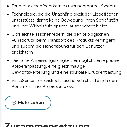
Tonnentaschenfederkern mit springprontect System
Technologie, die die Unabhängigkeit der Liegeflächen
unterstützt, damit keine Bewegung Ihren Schlaf stört
und Ihre Wirbelsäule optimal ausgerichtet bleibt
Ultraleichte Taschenfedern, die den ökologischen
Fußabdruck beim Transport des Produkts verringern
und zudem die Handhabung für den Benutzer
erleichtern
Die hohe Anpassungsfähigkeit ermöglicht eine präzise
Körperanpassung, eine gleichmäßige
Gewichtsverteilung und eine spürbare Druckentlastung
ViscoSense, eine viskoelastische Schicht, die sich den
Konturen Ihres Körpers anpasst.
SmoothFeel-Stoff, der Elastizität, Weichheit, hohe
Atmungsaktivität, Widerstandsfähigkeit und
Mehr sehen
Pflegeleichtigkeit bietet.
Doppelseitiges DualSystem. Genießen Sie das Gefühl
von Kühle im Sommer und Wärme im Winter. Ihre
Zusammensetzung
optimale Erholung hängt nicht von der Jahreszeit ab.