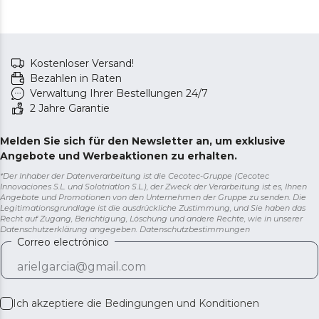
Kostenloser Versand!
Bezahlen in Raten
Verwaltung Ihrer Bestellungen 24/7
2 Jahre Garantie
Melden Sie sich für den Newsletter an, um exklusive
Angebote und Werbeaktionen zu erhalten.
*Der Inhaber der Datenverarbeitung ist die Cecotec-Gruppe (Cecotec
Innovaciones S.L. und Solotriatlon S.L.), der Zweck der Verarbeitung ist es, Ihnen
Angebote und Promotionen von den Unternehmen der Gruppe zu senden. Die
Legitimationsgrundlage ist die ausdrückliche Zustimmung, und Sie haben das
Recht auf Zugang, Berichtigung, Löschung und andere Rechte, wie in unserer
Datenschutzerklärung angegeben.
Datenschutzbestimmungen
Correo electrónico
Ich akzeptiere die
Bedingungen und Konditionen