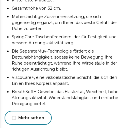
Mittelfeste Matratze.
Gesamthöhe von 32 cm.
Mehrschichtige Zusammensetzung, die sich
gegenseitig ergänzt, um Ihnen das beste Gefühl der
Ruhe zu bieten.
SpringCore-Taschenfederkern, der für Festigkeit und
bessere Atmungsaktivität sorgt.
Die SeparateMuv-Technologie fördert die
Bettunabhängigkeit, sodass keine Bewegung Ihre
Ruhe beeinträchtigt, während Ihre Wirbelsäule in der
richtigen Ausrichtung bleibt.
ViscoCare+, eine viskoelastische Schicht, die sich den
Linien Ihres Körpers anpasst.
BreathSoft+-Gewebe, das Elastizität, Weichheit, hohe
Atmungsaktivität, Widerstandsfähigkeit und einfache
Reinigung bietet.
Die Matratze wird gerollt und vakuumverpackt
Mehr sehen
geliefert, um den Transport der Matratze auf die
bequemste Art und Weise zu ermöglichen.