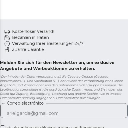
Kostenloser Versand!
Bezahlen in Raten
Verwaltung Ihrer Bestellungen 24/7
2 Jahre Garantie
Melden Sie sich für den Newsletter an, um exklusive
Angebote und Werbeaktionen zu erhalten.
*Der Inhaber der Datenverarbeitung ist die Cecotec-Gruppe (Cecotec
Innovaciones S.L. und Solotriatlon S.L.), der Zweck der Verarbeitung ist es, Ihnen
Angebote und Promotionen von den Unternehmen der Gruppe zu senden. Die
Legitimationsgrundlage ist die ausdrückliche Zustimmung, und Sie haben das
Recht auf Zugang, Berichtigung, Löschung und andere Rechte, wie in unserer
Datenschutzerklärung angegeben.
Datenschutzbestimmungen
Correo electrónico
Ich akzeptiere die
Bedingungen und Konditionen