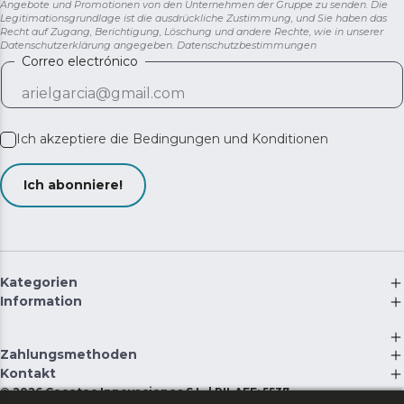
Angebote und Promotionen von den Unternehmen der Gruppe zu senden. Die
Legitimationsgrundlage ist die ausdrückliche Zustimmung, und Sie haben das
Recht auf Zugang, Berichtigung, Löschung und andere Rechte, wie in unserer
Datenschutzerklärung angegeben.
Datenschutzbestimmungen
Correo electrónico
Ich akzeptiere die
Bedingungen und Konditionen
Ich abonniere!
Kategorien
Information
Zahlungsmethoden
Kontakt
©
2026
Cecotec Innovaciones S.L. | RII-AEE: 5537