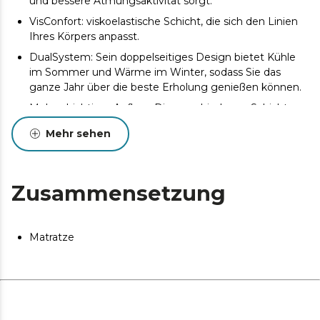
und bessere Atmungsaktivität sorgt.
VisConfort: viskoelastische Schicht, die sich den Linien
Ihres Körpers anpasst.
DualSystem: Sein doppelseitiges Design bietet Kühle
im Sommer und Wärme im Winter, sodass Sie das
ganze Jahr über die beste Erholung genießen können.
Mehrschichtiger Aufbau: Die verschiedenen Schichten
der Matratze ergänzen sich und bieten Ihnen das beste
Mehr sehen
Liegegefühl.
SeparateMuv: Technologie, die die Bettunabhängigkeit
fördert, sodass keine Bewegung Ihre Ruhe
Zusammensetzung
beeinträchtigt und Ihre Wirbelsäule gleichzeitig in der
richtigen Ausrichtung bleibt.
Dreifaches Schutzsystem: Die Zusammensetzung der
Matratze
Matratze verhindert das Auftreten von Milben,
Bakterien und Pilzen.
Matratze gefaltet und vakuumverpackt: Die Matratze
wird gefaltet, gerollt und vakuumverpackt versendet,
damit sie im besten Zustand bei Ihnen zu Hause
ankommt.