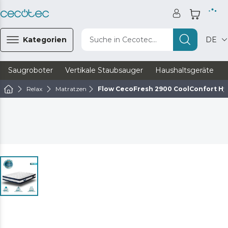
Kategorien
Suche in Cecotec...
DE
Saugroboter
Vertikale Staubsauger
Haushaltsgeräte
Relax
Matratzen
Flow CecoFresh 2900 CoolConfort Hyb