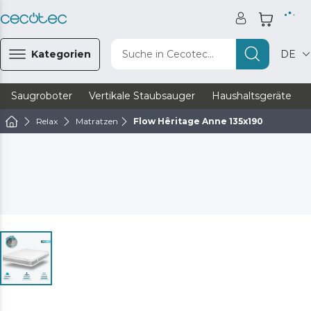
Kategorien
Suche in Cecotec...
DE
Saugroboter
Vertikale Staubsauger
Haushaltsgeräte
Relax
Matratzen
Flow Hêritage Anne 135x190