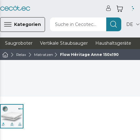
Kategorien
Suche in Cecotec...
DE
Saugroboter
Vertikale Staubsauger
Haushaltsgeräte
Relax
Matratzen
Flow Hêritage Anne 150x190