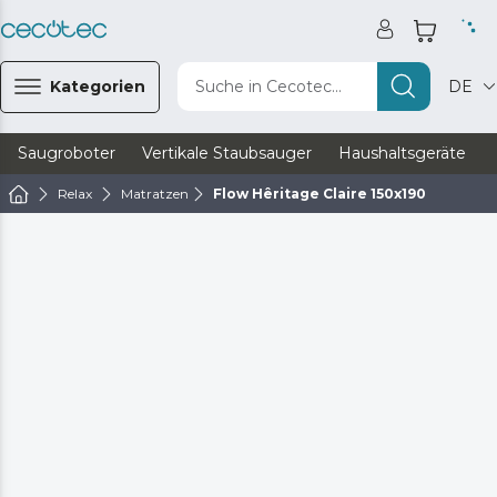
Kategorien
Suche in Cecotec...
DE
Saugroboter
Vertikale Staubsauger
Haushaltsgeräte
Relax
Matratzen
Flow Hêritage Claire 150x190