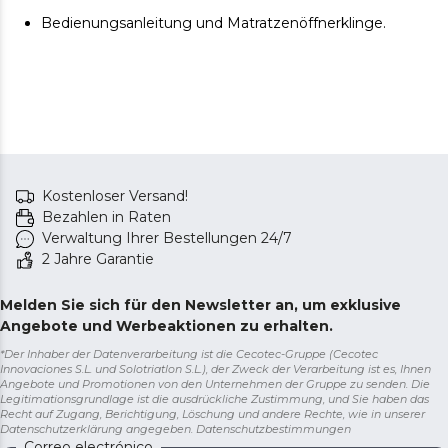
weder die Qualität noch die Funktionalität des Artikels.
Bedienungsanleitung und Matratzenöffnerklinge.
Kostenloser Versand!
Bezahlen in Raten
Verwaltung Ihrer Bestellungen 24/7
2 Jahre Garantie
Melden Sie sich für den Newsletter an, um exklusive
Angebote und Werbeaktionen zu erhalten.
*Der Inhaber der Datenverarbeitung ist die Cecotec-Gruppe (Cecotec
Innovaciones S.L. und Solotriatlon S.L.), der Zweck der Verarbeitung ist es, Ihnen
Angebote und Promotionen von den Unternehmen der Gruppe zu senden. Die
Legitimationsgrundlage ist die ausdrückliche Zustimmung, und Sie haben das
Recht auf Zugang, Berichtigung, Löschung und andere Rechte, wie in unserer
Datenschutzerklärung angegeben.
Datenschutzbestimmungen
Correo electrónico