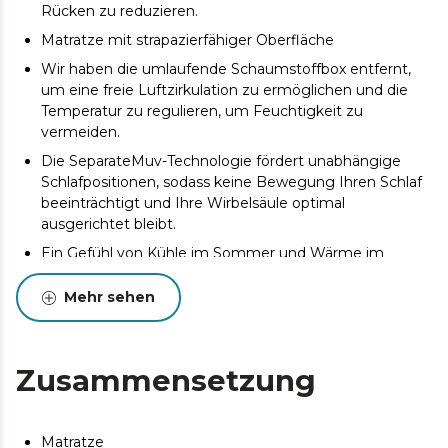
Rücken zu reduzieren.
Matratze mit strapazierfähiger Oberfläche
Wir haben die umlaufende Schaumstoffbox entfernt,
um eine freie Luftzirkulation zu ermöglichen und die
Temperatur zu regulieren, um Feuchtigkeit zu
vermeiden.
Die SeparateMuv-Technologie fördert unabhängige
Schlafpositionen, sodass keine Bewegung Ihren Schlaf
beeinträchtigt und Ihre Wirbelsäule optimal
ausgerichtet bleibt.
Ein Gefühl von Kühle im Sommer und Wärme im
Winter
Mehr sehen
Es verhindert das Auftreten von Milben, Bakterien und
Pilzen.
Entworfen und hergestellt in Valencia
Zusammensetzung
Es kann zu geringfügigen Abweichungen zwischen
dem abgebildeten und dem gelieferten Produkt
hinsichtlich Farbe, Material oder Verarbeitung kommen.
Matratze
Diese Abweichungen sind normal und beeinträchtigen