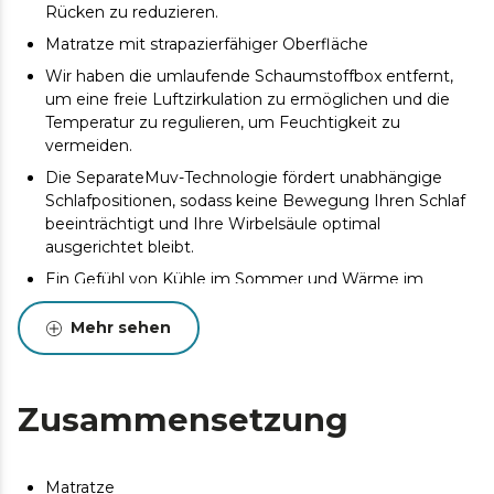
Rücken zu reduzieren.
Matratze mit strapazierfähiger Oberfläche
Wir haben die umlaufende Schaumstoffbox entfernt,
um eine freie Luftzirkulation zu ermöglichen und die
Temperatur zu regulieren, um Feuchtigkeit zu
vermeiden.
Die SeparateMuv-Technologie fördert unabhängige
Schlafpositionen, sodass keine Bewegung Ihren Schlaf
beeinträchtigt und Ihre Wirbelsäule optimal
ausgerichtet bleibt.
Ein Gefühl von Kühle im Sommer und Wärme im
Winter
Mehr sehen
Es verhindert das Auftreten von Milben, Bakterien und
Pilzen.
Entworfen und hergestellt in Valencia
Zusammensetzung
Es kann zu geringfügigen Abweichungen zwischen
dem abgebildeten und dem gelieferten Produkt
hinsichtlich Farbe, Material oder Verarbeitung kommen.
Matratze
Diese Abweichungen sind normal und beeinträchtigen