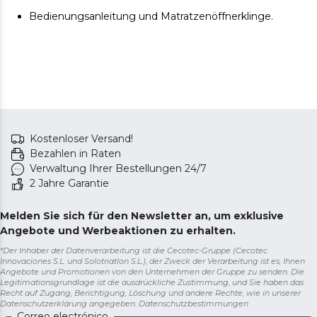
weder die Qualität noch die Funktionalität des Artikels.
Bedienungsanleitung und Matratzenöffnerklinge.
Kostenloser Versand!
Bezahlen in Raten
Verwaltung Ihrer Bestellungen 24/7
2 Jahre Garantie
Melden Sie sich für den Newsletter an, um exklusive
Angebote und Werbeaktionen zu erhalten.
*Der Inhaber der Datenverarbeitung ist die Cecotec-Gruppe (Cecotec
Innovaciones S.L. und Solotriatlon S.L.), der Zweck der Verarbeitung ist es, Ihnen
Angebote und Promotionen von den Unternehmen der Gruppe zu senden. Die
Legitimationsgrundlage ist die ausdrückliche Zustimmung, und Sie haben das
Recht auf Zugang, Berichtigung, Löschung und andere Rechte, wie in unserer
Datenschutzerklärung angegeben.
Datenschutzbestimmungen
Correo electrónico