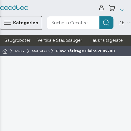
Kategorien
Suche in Cecotec...
DE
Saugroboter
Vertikale Staubsauger
Haushaltsgeräte
Relax
Matratzen
Flow Hêritage Claire 200x200