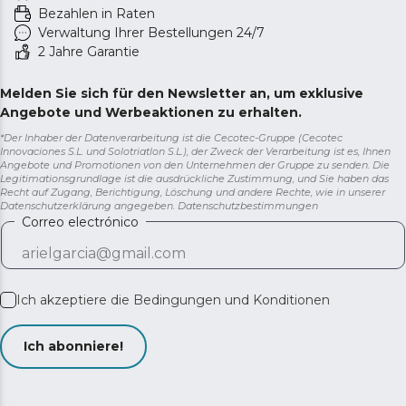
Bezahlen in Raten
Verwaltung Ihrer Bestellungen 24/7
2 Jahre Garantie
Melden Sie sich für den Newsletter an, um exklusive
Angebote und Werbeaktionen zu erhalten.
*Der Inhaber der Datenverarbeitung ist die Cecotec-Gruppe (Cecotec
Innovaciones S.L. und Solotriatlon S.L.), der Zweck der Verarbeitung ist es, Ihnen
Angebote und Promotionen von den Unternehmen der Gruppe zu senden. Die
Legitimationsgrundlage ist die ausdrückliche Zustimmung, und Sie haben das
Recht auf Zugang, Berichtigung, Löschung und andere Rechte, wie in unserer
Datenschutzerklärung angegeben.
Datenschutzbestimmungen
Correo electrónico
Ich akzeptiere die
Bedingungen und Konditionen
Ich abonniere!