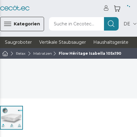
Kategorien
Suche in Cecotec...
DE
Saugroboter
Vertikale Staubsauger
Haushaltsgeräte
Relax
Matratzen
Flow Hêritage Isabella 105x190