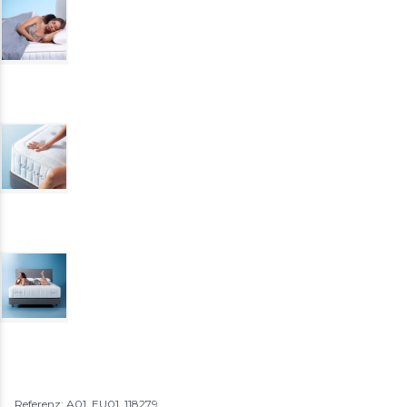
Referenz: A01_EU01_118279