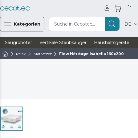
Kategorien
Suche in Cecotec...
DE
Saugroboter
Vertikale Staubsauger
Haushaltsgeräte
Relax
Matratzen
Flow Hêritage Isabella 160x200