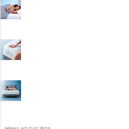
Referenz: A01_EU01_118296