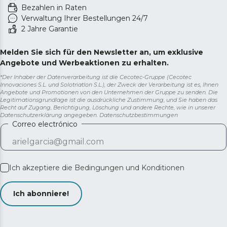
Bezahlen in Raten
Verwaltung Ihrer Bestellungen 24/7
2 Jahre Garantie
Melden Sie sich für den Newsletter an, um exklusive
Angebote und Werbeaktionen zu erhalten.
*Der Inhaber der Datenverarbeitung ist die Cecotec-Gruppe (Cecotec
Innovaciones S.L. und Solotriatlon S.L.), der Zweck der Verarbeitung ist es, Ihnen
Angebote und Promotionen von den Unternehmen der Gruppe zu senden. Die
Legitimationsgrundlage ist die ausdrückliche Zustimmung, und Sie haben das
Recht auf Zugang, Berichtigung, Löschung und andere Rechte, wie in unserer
Datenschutzerklärung angegeben.
Datenschutzbestimmungen
Correo electrónico
Ich akzeptiere die
Bedingungen und Konditionen
Ich abonniere!