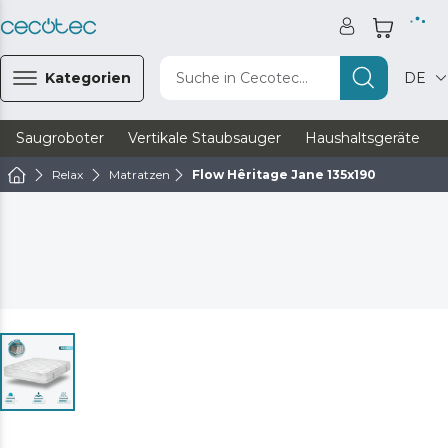
Kategorien
Suche in Cecotec...
DE
Saugroboter
Vertikale Staubsauger
Haushaltsgeräte
Relax
Matratzen
Flow Hêritage Jane 135x190