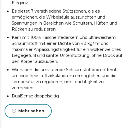
Eleganz.
Es bietet 7 verschiedene Stützzonen, die es
ermöglichen, die Wirbelsäule auszurichten und
Spannungen in Bereichen wie Schultern, Hüften und
Rücken zu reduzieren.
Kern mit 100% Taschenfederkern und ultraweichem
Schaumstoff mit einer Dichte von 40 kg/m³ und
maximaler Anpassungsfähigkeit für ein wolkenweiches
Liegegefühl und sanfte Unterstützung, ohne Druck auf
den Körper auszuüben.
Wir haben die umlaufende Schaumstoffbox entfernt,
um eine freie Luftzirkulation zu ermöglichen und die
Temperatur zu regulieren, um Feuchtigkeit zu
vermeiden.
DualSense doppelseitig
Dreifaches Schutzsystem
Mehr sehen
100 % im Inland hergestellt