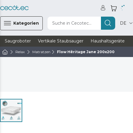
Kategorien
Suche in Cecotec...
DE
Saugroboter
Vertikale Staubsauger
Haushaltsgeräte
Relax
Matratzen
Flow Hêritage Jane 200x200