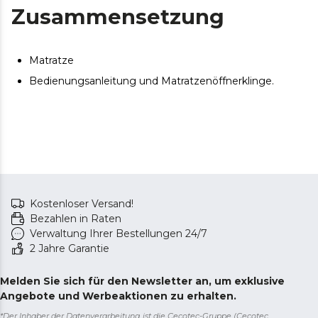
Es kann zu geringfügigen Abweichungen zwischen
Zusammensetzung
dem abgebildeten und dem gelieferten Produkt
hinsichtlich Farbe, Material oder Verarbeitung kommen.
Diese Abweichungen sind normal und beeinträchtigen
Matratze
weder die Qualität noch die Funktionalität des Artikels.
Bedienungsanleitung und Matratzenöffnerklinge.
Kostenloser Versand!
Bezahlen in Raten
Verwaltung Ihrer Bestellungen 24/7
2 Jahre Garantie
Melden Sie sich für den Newsletter an, um exklusive
Angebote und Werbeaktionen zu erhalten.
*Der Inhaber der Datenverarbeitung ist die Cecotec-Gruppe (Cecotec