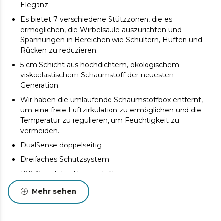
Eleganz.
Es bietet 7 verschiedene Stützzonen, die es
ermöglichen, die Wirbelsäule auszurichten und
Spannungen in Bereichen wie Schultern, Hüften und
Rücken zu reduzieren.
5 cm Schicht aus hochdichtem, ökologischem
viskoelastischem Schaumstoff der neuesten
Generation.
Wir haben die umlaufende Schaumstoffbox entfernt,
um eine freie Luftzirkulation zu ermöglichen und die
Temperatur zu regulieren, um Feuchtigkeit zu
vermeiden.
DualSense doppelseitig
Dreifaches Schutzsystem
100 % im Inland hergestellt
Entworfen und hergestellt in Valencia
Mehr sehen
Sorgfältiges und elegantes Design mit hochwertiger
Fadenstickerei auf der Vorderseite und den vier Griffen.