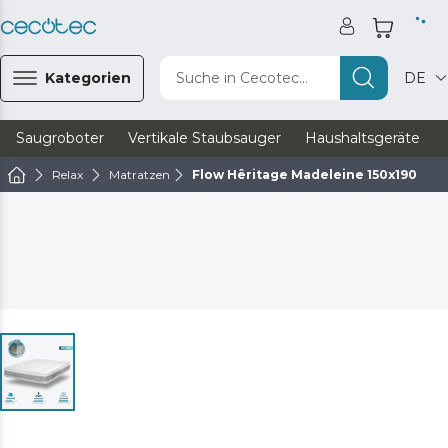
Kategorien
Suche in Cecotec...
DE
Saugroboter
Vertikale Staubsauger
Haushaltsgeräte
Relax
Matratzen
Flow Hêritage Madeleine 150x190