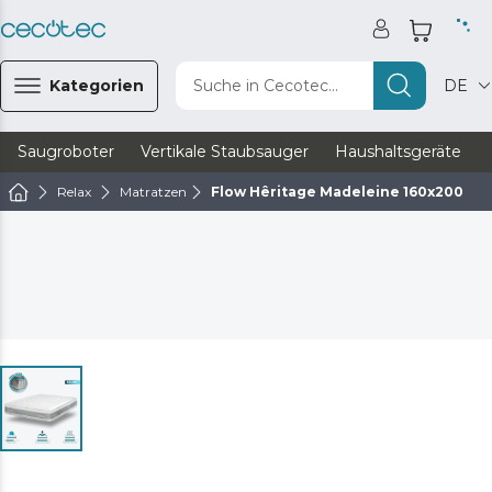
Kategorien
Suche in Cecotec...
DE
Saugroboter
Vertikale Staubsauger
Haushaltsgeräte
Relax
Matratzen
Flow Hêritage Madeleine 160x200