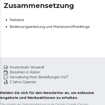
Es kann zu geringfügigen Abweichungen zwischen
Zusammensetzung
dem abgebildeten und dem gelieferten Produkt
hinsichtlich Farbe, Material oder Verarbeitung kommen.
Diese Abweichungen sind normal und beeinträchtigen
Matratze
weder die Qualität noch die Funktionalität des Artikels.
Bedienungsanleitung und Matratzenöffnerklinge.
Kostenloser Versand!
Bezahlen in Raten
Verwaltung Ihrer Bestellungen 24/7
2 Jahre Garantie
Melden Sie sich für den Newsletter an, um exklusive
Angebote und Werbeaktionen zu erhalten.
*Der Inhaber der Datenverarbeitung ist die Cecotec-Gruppe (Cecotec