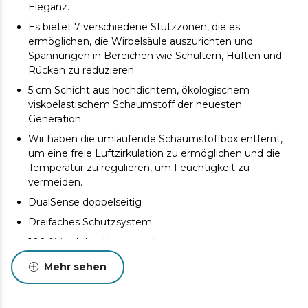
Eleganz.
Es bietet 7 verschiedene Stützzonen, die es
ermöglichen, die Wirbelsäule auszurichten und
Spannungen in Bereichen wie Schultern, Hüften und
Rücken zu reduzieren.
5 cm Schicht aus hochdichtem, ökologischem
viskoelastischem Schaumstoff der neuesten
Generation.
Wir haben die umlaufende Schaumstoffbox entfernt,
um eine freie Luftzirkulation zu ermöglichen und die
Temperatur zu regulieren, um Feuchtigkeit zu
vermeiden.
DualSense doppelseitig
Dreifaches Schutzsystem
100 % im Inland hergestellt
Entworfen und hergestellt in Valencia
Mehr sehen
Sorgfältiges und elegantes Design mit hochwertiger
Fadenstickerei auf der Vorderseite und den vier Griffen.