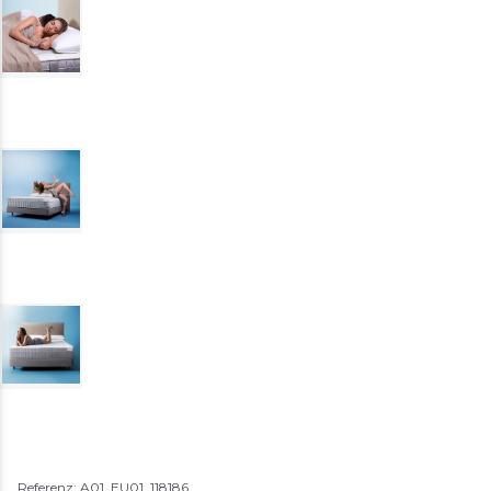
Referenz: A01_EU01_118186