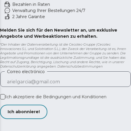
Bezahlen in Raten
Verwaltung Ihrer Bestellungen 24/7
2 Jahre Garantie
Melden Sie sich für den Newsletter an, um exklusive
Angebote und Werbeaktionen zu erhalten.
*Der Inhaber der Datenverarbeitung ist die Cecotec-Gruppe (Cecotec
Innovaciones S.L. und Solotriatlon S.L.), der Zweck der Verarbeitung ist es, Ihnen
Angebote und Promotionen von den Unternehmen der Gruppe zu senden. Die
Legitimationsgrundlage ist die ausdrückliche Zustimmung, und Sie haben das
Recht auf Zugang, Berichtigung, Löschung und andere Rechte, wie in unserer
Datenschutzerklärung angegeben.
Datenschutzbestimmungen
Correo electrónico
Ich akzeptiere die
Bedingungen und Konditionen
Ich abonniere!