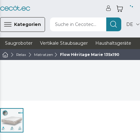
Kategorien
Suche in Cecotec...
DE
Saugroboter
Vertikale Staubsauger
Haushaltsgeräte
Relax
Matratzen
Flow Hêritage Marie 135x190