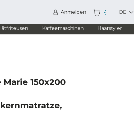
Anmelden
DE
iätfriteusen
Kaffeemaschinen
Haarstyler
e Marie 150x200
kernmatratze,