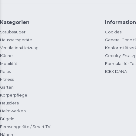
Kategorien
Information
Staubsauger
Cookies
Haushaltsgeräte
General Condit
Ventilation/Heizung
Konformitätser
Küche
Cecofry-Ersat
Mobilität
Formular für Tot
Relax
ICEX DANA
Fitness
Garten
Körperpflege
Haustiere
Heimwerken
Bügeln
Fernsehgeräte / Smart TV
Nähen