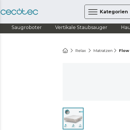
Kategorien
Saugroboter
Vertikale Staubsauger
Hau
Relax
Matratzen
Flow