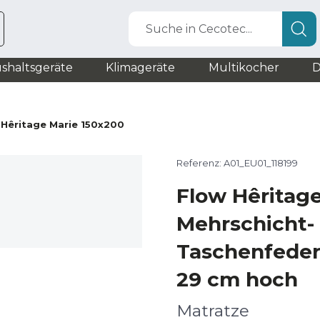
Suche in Cecotec...
shaltsgeräte
Klimageräte
Multikocher
D
 Hêritage Marie 150x200
Referenz: A01_EU01_118199
Flow Hêritag
Mehrschicht-
Taschenfeder
29 cm hoch
Matratze