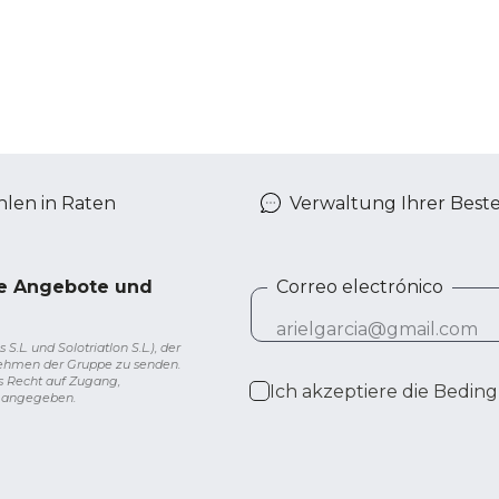
len in Raten
Verwaltung Ihrer Best
ve Angebote und
Correo electrónico
L. und Solotriatlon S.L.), der
nehmen der Gruppe zu senden.
s Recht auf Zugang,
Ich akzeptiere die
Beding
g angegeben.