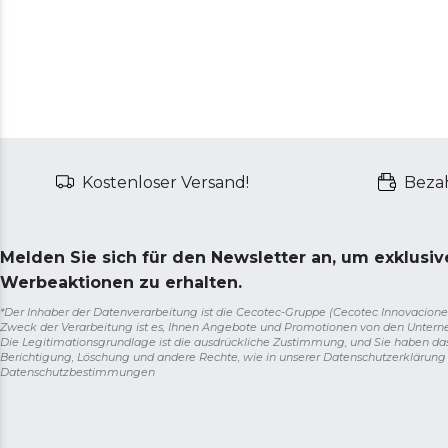
Kostenloser Versand!
Bezah
Melden Sie sich für den Newsletter an, um exklusi
Werbeaktionen zu erhalten.
*Der Inhaber der Datenverarbeitung ist die Cecotec-Gruppe (Cecotec Innovaciones S.
Zweck der Verarbeitung ist es, Ihnen Angebote und Promotionen von den Unter
Die Legitimationsgrundlage ist die ausdrückliche Zustimmung, und Sie haben da
Berichtigung, Löschung und andere Rechte, wie in unserer Datenschutzerklärun
Datenschutzbestimmungen