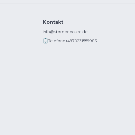
Kontakt
info@storececotec.de
Telefone
+4970231559983