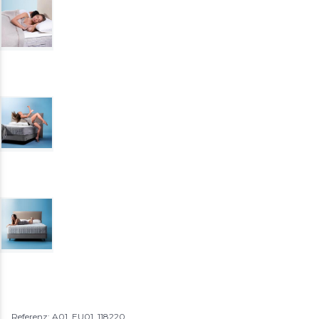
Referenz: A01_EU01_118220