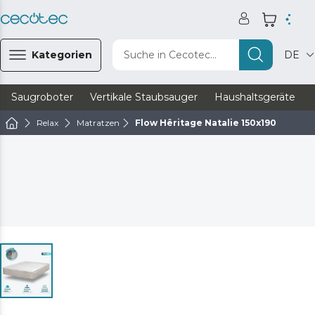
Kategorien
Suche in Cecotec...
DE
Saugroboter
Vertikale Staubsauger
Haushaltsgeräte
Relax
Matratzen
Flow Hêritage Natalie 150x190