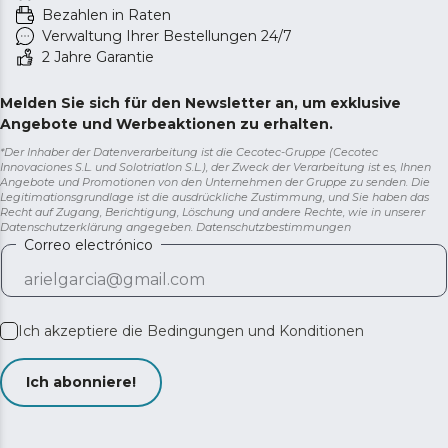
Bezahlen in Raten
Verwaltung Ihrer Bestellungen 24/7
2 Jahre Garantie
Melden Sie sich für den Newsletter an, um exklusive
Angebote und Werbeaktionen zu erhalten.
*Der Inhaber der Datenverarbeitung ist die Cecotec-Gruppe (Cecotec
Innovaciones S.L. und Solotriatlon S.L.), der Zweck der Verarbeitung ist es, Ihnen
Angebote und Promotionen von den Unternehmen der Gruppe zu senden. Die
Legitimationsgrundlage ist die ausdrückliche Zustimmung, und Sie haben das
Recht auf Zugang, Berichtigung, Löschung und andere Rechte, wie in unserer
Datenschutzerklärung angegeben.
Datenschutzbestimmungen
Correo electrónico
Ich akzeptiere die
Bedingungen und Konditionen
Ich abonniere!