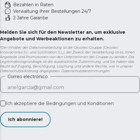
Bezahlen in Raten
Verwaltung Ihrer Bestellungen 24/7
2 Jahre Garantie
Melden Sie sich für den Newsletter an, um exklusive
Angebote und Werbeaktionen zu erhalten.
*Der Inhaber der Datenverarbeitung ist die Cecotec-Gruppe (Cecotec
Innovaciones S.L. und Solotriatlon S.L.), der Zweck der Verarbeitung ist es, Ihnen
Angebote und Promotionen von den Unternehmen der Gruppe zu senden. Die
Legitimationsgrundlage ist die ausdrückliche Zustimmung, und Sie haben das
Recht auf Zugang, Berichtigung, Löschung und andere Rechte, wie in unserer
Datenschutzerklärung angegeben.
Datenschutzbestimmungen
Correo electrónico
Ich akzeptiere die
Bedingungen und Konditionen
Ich abonniere!