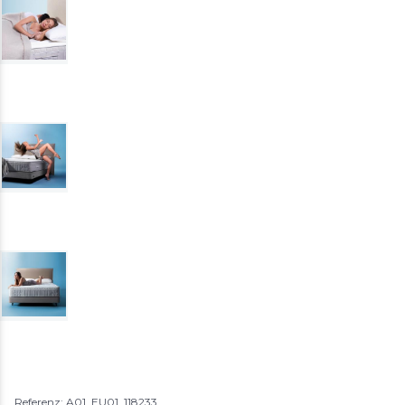
Referenz: A01_EU01_118233