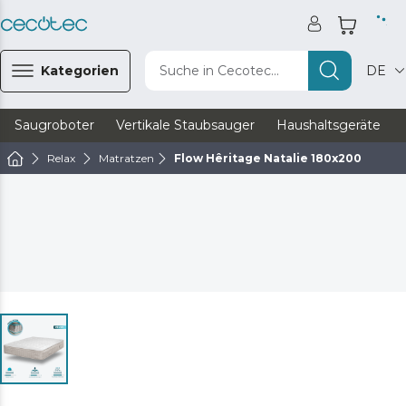
Kategorien
Suche in Cecotec...
DE
Saugroboter
Vertikale Staubsauger
Haushaltsgeräte
Relax
Matratzen
Flow Hêritage Natalie 180x200