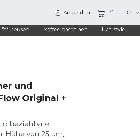
Anmelden
DE
iätfriteusen
Kaffeemaschinen
Haarstyler
her und
low Original +
und beziehbare
er Höhe von 25 cm,