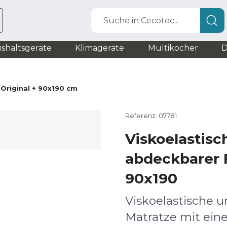
Suche in Cecotec...
shaltsgeräte
Klimageräte
Multikocher
D
 Original + 90x190 cm
Referenz: 07781
Viskoelastisc
abdeckbarer F
90x190
Viskoelastische 
Matratze mit ein