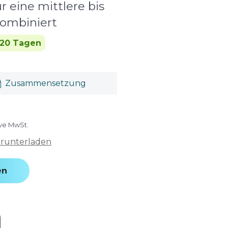
r eine mittlere bis
kombiniert
 20 Tagen
Zusammensetzung
ive MwSt.
erunterladen
en