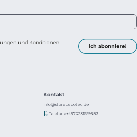
ungen und Konditionen
Ich abonniere!
Kontakt
info@storececotec.de
Telefone
+4970231559983