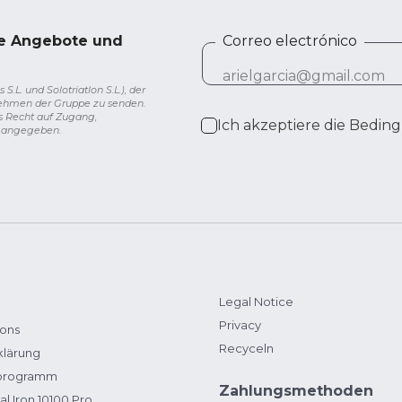
ve Angebote und
Correo electrónico
L. und Solotriatlon S.L.), der
nehmen der Gruppe zu senden.
s Recht auf Zugang,
Ich akzeptiere die
Beding
g angegeben.
Legal Notice
Privacy
ions
Recyceln
klärung
zprogramm
Zahlungsmethoden
al Iron 10100 Pro