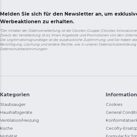
Melden Sie sich für den Newsletter an, um exklusi
Werbeaktionen zu erhalten.
*Der Inhaber der Datenverarbeitung ist die Cecotec-Gruppe (Cecotec Innovaciones S.
Zweck der Verarbeitung ist es, Ihnen Angebote und Promotionen von den Unter
Die Legitimationsgrundlage ist die ausdrückliche Zustimmung, und Sie haben da
Berichtigung, Löschung und andere Rechte, wie in unserer Datenschutzerklärun
Datenschutzbestimmungen
Kategorien
Information
Staubsauger
Cookies
Haushaltsgeräte
General Condit
Ventilation/Heizung
Konformitätser
Küche
Cecofry-Ersat
Mobilität
Formular für Tot