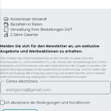
Kostenloser Versand!
Bezahlen in Raten
Verwaltung Ihrer Bestellungen 24/7
2 Jahre Garantie
Melden Sie sich für den Newsletter an, um exklusive
Angebote und Werbeaktionen zu erhalten.
*Der Inhaber der Datenverarbeitung ist die Cecotec-Gruppe (Cecotec
Innovaciones S.L. und Solotriatlon S.L.), der Zweck der Verarbeitung ist es, Ihnen
Angebote und Promotionen von den Unternehmen der Gruppe zu senden. Die
Legitimationsgrundlage ist die ausdrückliche Zustimmung, und Sie haben das
Recht auf Zugang, Berichtigung, Löschung und andere Rechte, wie in unserer
Datenschutzerklärung angegeben.
Datenschutzbestimmungen
Correo electrónico
Ich akzeptiere die
Bedingungen und Konditionen