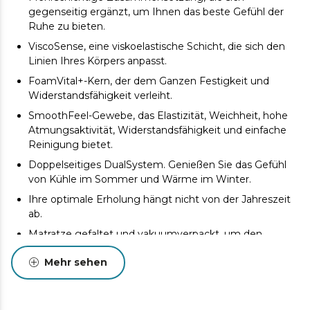
gegenseitig ergänzt, um Ihnen das beste Gefühl der
Ruhe zu bieten.
ViscoSense, eine viskoelastische Schicht, die sich den
Linien Ihres Körpers anpasst.
FoamVital+-Kern, der dem Ganzen Festigkeit und
Widerstandsfähigkeit verleiht.
SmoothFeel-Gewebe, das Elastizität, Weichheit, hohe
Atmungsaktivität, Widerstandsfähigkeit und einfache
Reinigung bietet.
Doppelseitiges DualSystem. Genießen Sie das Gefühl
von Kühle im Sommer und Wärme im Winter.
Ihre optimale Erholung hängt nicht von der Jahreszeit
ab.
Matratze gefaltet und vakuumverpackt, um den
Transport zu Ihnen nach Hause unter den besten
Mehr sehen
Bedingungen zu erleichtern.
Die Zusammensetzung der Matratze verhindert das
Auftreten von Milben, Bakterien und Pilzen.