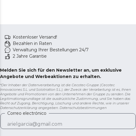
Mehr Kaffee, seltener nachfüllen. Mit dem 1,1-Liter-
Wassertank können Sie mehrere Tassen aufbrühen,
ohne dass Sie ständig nachfüllen müssen.
Maximale Tassenhöhe: 90 mm / 180 mm. Genießen Sie
Ihren Lieblingskaffee immer in der perfekten Tasse.
Kostenloser Versand!
Dank des durchdachten Designs passt sich die
Bezahlen in Raten
Maschine jeder Größe an – vom klassischen Espresso in
Verwaltung Ihrer Bestellungen 24/7
der kleinen Tasse bis zum Lungo im hohen Glas.
2 Jahre Garantie
Entfernt Kalkablagerungen. Entkalkungsfunktion: bietet
eine einfache Wartung und sorgt dafür, dass die
Melden Sie sich für den Newsletter an, um exklusive
Leistung der Maschine länger so gut bleibt wie am
Angebote und Werbeaktionen zu erhalten.
ersten Tag.
*Der Inhaber der Datenverarbeitung ist die Cecotec-Gruppe (Cecotec
Innovaciones S.L. und Solotriatlon S.L.), der Zweck der Verarbeitung ist es, Ihnen
Angebote und Promotionen von den Unternehmen der Gruppe zu senden. Die
Legitimationsgrundlage ist die ausdrückliche Zustimmung, und Sie haben das
Recht auf Zugang, Berichtigung, Löschung und andere Rechte, wie in unserer
Datenschutzerklärung angegeben.
Datenschutzbestimmungen
Correo electrónico