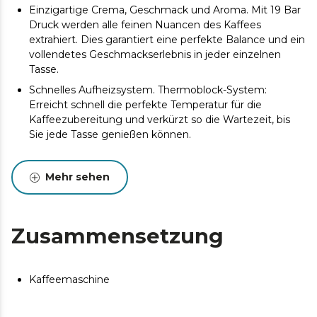
Einzigartige Crema, Geschmack und Aroma. Mit 19 Bar
Druck werden alle feinen Nuancen des Kaffees
extrahiert. Dies garantiert eine perfekte Balance und ein
vollendetes Geschmackserlebnis in jeder einzelnen
Tasse.
Schnelles Aufheizsystem. Thermoblock-System:
Erreicht schnell die perfekte Temperatur für die
Kaffeezubereitung und verkürzt so die Wartezeit, bis
Sie jede Tasse genießen können.
Perfekter Kaffee ohne Wartezeit. 1350 W Leistung: für
eine schnelle Zubereitung aller Kaffeearten.
Mehr sehen
Bewahrt das volle Aroma jeder einzelnen Bohne. Der
110-g-Kaffeebohnenbehälter ermöglicht die
Zubereitung von mehreren Kaffees hintereinander,
Zusammensetzung
ohne dass ständig nachgefüllt werden muss.
Individueller Mahlgrad für jede Bohnensorte. 5
Mahlstufen: Der Mahlgrad lässt sich damit perfekt an
Kaffeemaschine
die Anforderungen jeder Bohnensorte anpassen.
Gleichmäßiges Mahlergebnis. Konische Mahlkegel aus