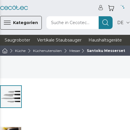
Kategorien
Suche in Cecotec...
DE
Saugroboter
Vertikale Staubsauger
Haushaltsgeräte
Küche
Küchenutensilien
Messer
Santoku Messerset