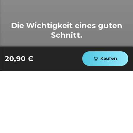
Die Wichtigkeit eines guten
Schnitt.
20,90 €
Kaufen
Beschreibung
Professionelles 4-Messer-Set.
Dicke Schneide 2 mm.
Aus Edelstahlklinge hergestellt.
3Cr13, auf Kohlenstoffbasis.
Griffe aus Polypropylen.