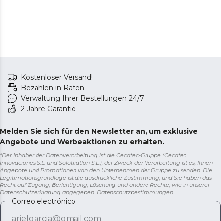
Kostenloser Versand!
Bezahlen in Raten
Verwaltung Ihrer Bestellungen 24/7
2 Jahre Garantie
Melden Sie sich für den Newsletter an, um exklusive
Angebote und Werbeaktionen zu erhalten.
*Der Inhaber der Datenverarbeitung ist die Cecotec-Gruppe (Cecotec
Innovaciones S.L. und Solotriatlon S.L.), der Zweck der Verarbeitung ist es, Ihnen
Angebote und Promotionen von den Unternehmen der Gruppe zu senden. Die
Legitimationsgrundlage ist die ausdrückliche Zustimmung, und Sie haben das
Recht auf Zugang, Berichtigung, Löschung und andere Rechte, wie in unserer
Datenschutzerklärung angegeben.
Datenschutzbestimmungen
Correo electrónico