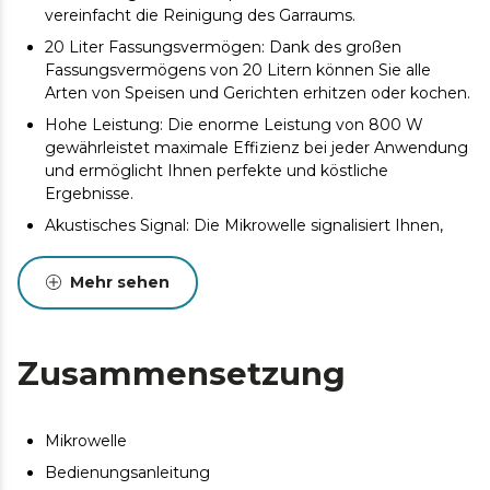
vereinfacht die Reinigung des Garraums.
20 Liter Fassungsvermögen: Dank des großen
Fassungsvermögens von 20 Litern können Sie alle
Arten von Speisen und Gerichten erhitzen oder kochen.
Hohe Leistung: Die enorme Leistung von 800 W
gewährleistet maximale Effizienz bei jeder Anwendung
und ermöglicht Ihnen perfekte und köstliche
Ergebnisse.
Akustisches Signal: Die Mikrowelle signalisiert Ihnen,
wenn die gewählte Betriebszeit abgelaufen ist.
Timer bis zu 95 Minuten: Wählen Sie die Koch- oder
Mehr sehen
Aufwärmzeit für Ihre Rezepte und erzielen Sie die
gewünschten Ergebnisse.
Zusammensetzung
Mikrowelle
Bedienungsanleitung