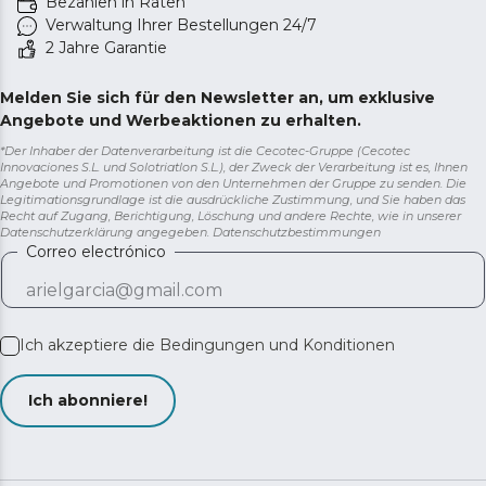
Bezahlen in Raten
Verwaltung Ihrer Bestellungen 24/7
2 Jahre Garantie
Melden Sie sich für den Newsletter an, um exklusive
Angebote und Werbeaktionen zu erhalten.
*Der Inhaber der Datenverarbeitung ist die Cecotec-Gruppe (Cecotec
Innovaciones S.L. und Solotriatlon S.L.), der Zweck der Verarbeitung ist es, Ihnen
Angebote und Promotionen von den Unternehmen der Gruppe zu senden. Die
Legitimationsgrundlage ist die ausdrückliche Zustimmung, und Sie haben das
Recht auf Zugang, Berichtigung, Löschung und andere Rechte, wie in unserer
Datenschutzerklärung angegeben.
Datenschutzbestimmungen
Correo electrónico
Ich akzeptiere die
Bedingungen und Konditionen
Ich abonniere!