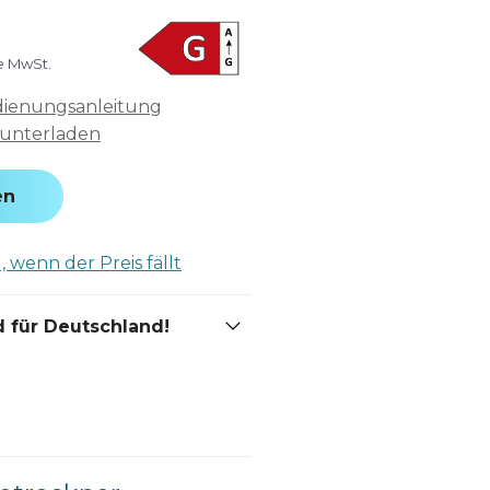
ve MwSt.
ienungsanleitung
unterladen
en
 wenn der Preis fällt
 für Deutschland!