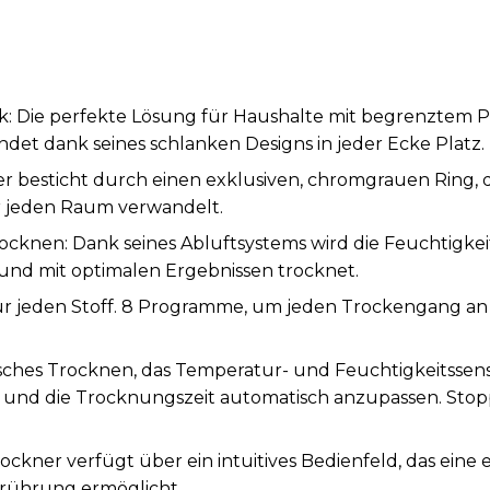
k: Die perfekte Lösung für Haushalte mit begrenztem Pl
ndet dank seines schlanken Designs in jeder Ecke Platz.
ner besticht durch einen exklusiven, chromgrauen Ring, 
r jeden Raum verwandelt.
rocknen: Dank seines Abluftsystems wird die Feuchtigkei
 und mit optimalen Ergebnissen trocknet.
r jeden Stoff. 8 Programme, um jeden Trockengang an d
hes Trocknen, das Temperatur- und Feuchtigkeitssens
und die Trocknungszeit automatisch anzupassen. Stopp
ckner verfügt über ein intuitives Bedienfeld, das eine
erührung ermöglicht.