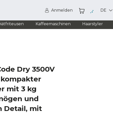
Anmelden
DE
iätfriteusen
Kaffeemaschinen
Haarstyler
Code Dry 3500V
r kompakter
r mit 3 kg
mögen und
Detail, mit