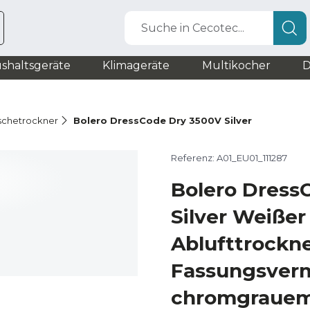
Suche in Cecotec...
shaltsgeräte
Klimageräte
Multikocher
D
schetrockner
Bolero DressCode Dry 3500V Silver
Referenz: A01_EU01_111287
Bolero Dress
Silver Weiße
Ablufttrockne
Fassungsver
chromgrauem 