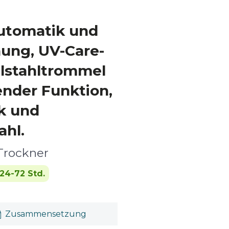
utomatik und
ung, UV-Care-
elstahltrommel
ender Funktion,
k und
ahl.
Trockner
24-72 Std.
Zusammensetzung