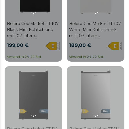
Bolero CoolMarket TT 107
Bolero CoolMarket TT 107
Black Mini-Kühlschrank
White Mini-Kühlschrank
mit 107 Litern
mit 107 Litern
Fassungsvermögen,
Fassungsvermögen,
199,00 €
189,00 €
schwarzer Farbe, Klasse E,
weißer Farbe, Klasse E,
einstellbarer Temperatur,
einstellbarer Temperatur,
Versand in 24-72 Std.
Versand in 24-72 Std.
Crisper Box,
Crisper Box,
Gefrierschublade und
Gefrierschublade und
niedrigem Geräuschpegel.
niedrigem Geräuschpegel.
Bolero CoolMarket TT 114
Bolero CoolMarket TT 114