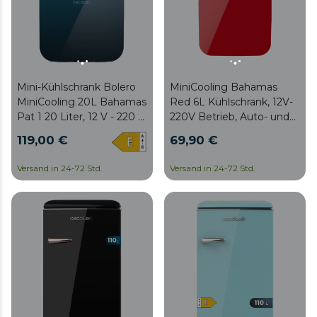
Mini-Kühlschrank Bolero
MiniCooling Bahamas
MiniCooling 20L Bahamas
Red 6L Kühlschrank, 12V-
Pat 1 20 Liter, 12 V - 220 V
220V Betrieb, Auto- und
Betrieb, kompatibel mit
Caravan-kompatibel, Kühl-
119,00 €
69,90 €
Autos und Wohnwagen,
und Heizfunktion,
Kühl- und Heizfunktion,
Temperaturbereich 5-65°,
Versand in 24-72 Std.
Versand in 24-72 Std.
Temperaturbereich 7-65 ºC
einfacher Transport.
und leicht zu
transportieren.