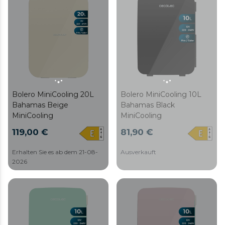
Bolero MiniCooling 20L
Bolero MiniCooling 10L
Bahamas Beige
Bahamas Black
MiniCooling
MiniCooling
119,00 €
81,90 €
Erhalten Sie es ab dem 21-08-
Ausverkauft
2026