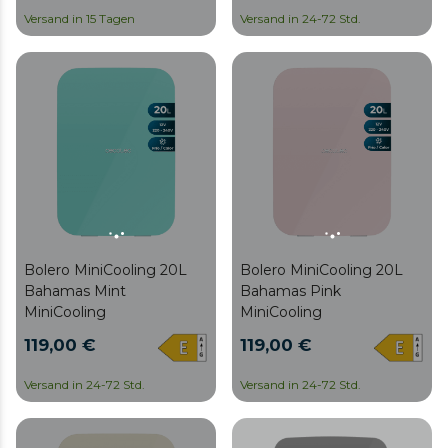
44,7 cm breit mit 45 L
Versand in 15 Tagen
Versand in 24-72 Std.
Fassungsvermögen,
Energieklasse E, Icebox
und gold-rose
verchromter Griff.
Bolero MiniCooling 20L
Bolero MiniCooling 20L
Bahamas Mint
Bahamas Pink
MiniCooling
MiniCooling
119,00 €
119,00 €
Versand in 24-72 Std.
Versand in 24-72 Std.