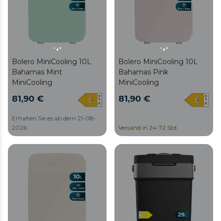
Bolero MiniCooling 10L
Bolero MiniCooling 10L
Bahamas Mint
Bahamas Pink
MiniCooling
MiniCooling
81,90 €
81,90 €
Erhalten Sie es ab dem 21-08-
2026
Versand in 24-72 Std.