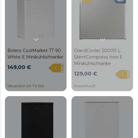
Bolero CoolMarket TT 90
GrandCooler 20000 L
White E Minikühlschranke
SilentCompress Inox E
Minikühlschranke
149,00 €
129,00 €
Versand in 24-72 Std.
Ausverkauft