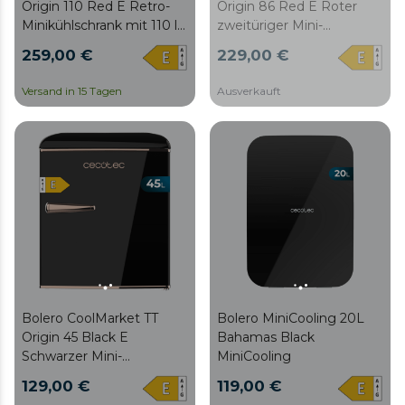
Origin 110 Red E Retro-
Origin 86 Red E Roter
Minikühlschrank mit 110 l
zweitüriger Mini-
Fassungsvermögen,
Kühlschrank im Retro-Stil
259,00 €
229,00 €
Klasse E, ICEBOX, Innen-
mit 89,3 cm Höhe und
LED, Chromgriff und
48,7 cm Breite, 86 L
Versand in 15 Tagen
Ausverkauft
Glasschalen.
Fassungsvermögen,
Energieklasse E, LED-
Innenbeleuchtung und
Chromgriff.
Bolero MiniCooling 20L
Bolero CoolMarket TT
Bahamas Black
Origin 45 Black E
MiniCooling
Schwarzer Mini-
Tischkühlschrank im
119,00 €
129,00 €
Retro-Stil, 55 cm hoch und