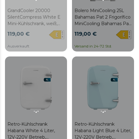
GrandCooler 20000
Bolero MiniCooling 25L
SilentCompress White E
Bahamas Pat 2 Frigorífico
Mini-Kühlschrank, weiß,
MiniCooling Bahamas Pat
Innen-Gefrierfach, Inhalt
2 de 25 litros,
119,00 €
119,00 €
46 Liter, 48,7 cm breit
funcionamento 12 V - 220
und 48 cm hoch,
V, compatível com carros
Ausverkauft
Versand in 24-72 Std.
Wendetür, zyklischer
e caravanas, função
Betrieb, Energieklasse E
Arrefecimento e
Aquecimento, faixa de
temperatura 7-65 ˚C e
fácil transporte.
Retro-Kühlschrank
Retro-Kühlschrank
Habana White 4 Liter,
Habana Light Blue 4 Liter,
12V-220V Betrieb,
12V-220V Betrieb,