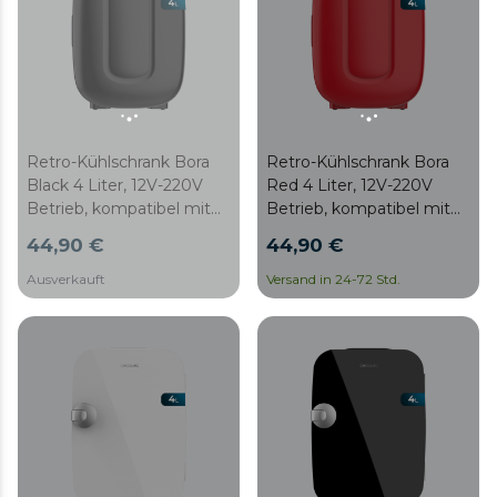
Retro-Kühlschrank Bora
Retro-Kühlschrank Bora
Black 4 Liter, 12V-220V
Red 4 Liter, 12V-220V
Betrieb, kompatibel mit
Betrieb, kompatibel mit
Autos und Wohnwagen,
Autos und Wohnwagen,
44,90 €
44,90 €
Kühl- und Heizfunktion,
Kühl- und Heizfunktion,
Temperaturbereich 7-50
Temperaturbereich 7-50
Ausverkauft
Versand in 24-72 Std.
ºC und einfacher
ºC und einfacher
Transport.
Transport.