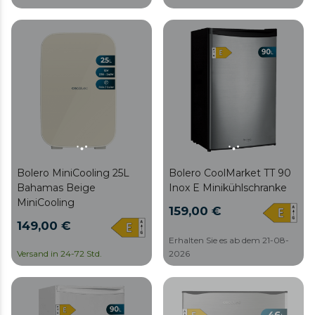
Bolero MiniCooling 25L
Bolero CoolMarket TT 90
Bahamas Beige
Inox E Minikühlschranke
MiniCooling
159,00 €
149,00 €
Erhalten Sie es ab dem 21-08-
Versand in 24-72 Std.
2026