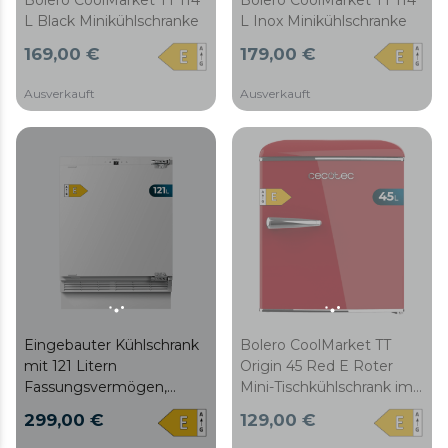
L Black Minikühlschranke
L Inox Minikühlschranke
169,00 €
179,00 €
Ausverkauft
Ausverkauft
Eingebauter Kühlschrank
Bolero CoolMarket TT
mit 121 Litern
Origin 45 Red E Roter
Fassungsvermögen,
Mini-Tischkühlschrank im
Klasse E und
Retro-Stil, 55 cm hoch und
299,00 €
129,00 €
Schnellgefrieren.
44,7 cm breit mit 45 L