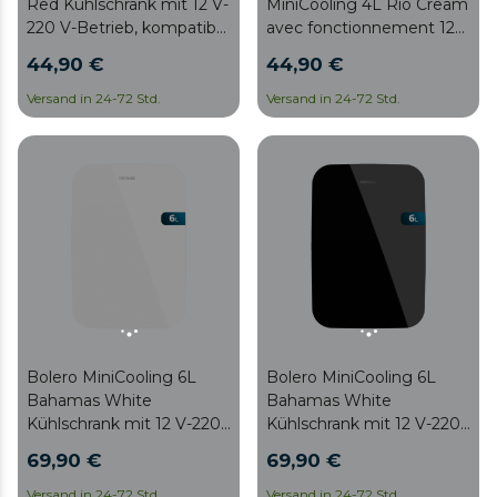
Red Kühlschrank mit 12 V-
MiniCooling 4L Río Cream
220 V-Betrieb, kompatibel
avec fonctionnement 12
mit Autos und
V-220 V, compatible avec
44,90 €
44,90 €
Wohnwagen, Kühl- und
les voitures et caravanes,
Heizfunktion,
fonction de
Versand in 24-72 Std.
Versand in 24-72 Std.
Temperaturbereich 5–65
refroidissement et de
°C, einfacher Transport.
chauffage, plage de
température 5-65 ºC,
transport facile.
Bolero MiniCooling 6L
Bolero MiniCooling 6L
Bahamas White
Bahamas White
Kühlschrank mit 12 V-220
Kühlschrank mit 12 V-220
V-Betrieb, kompatibel mit
V-Betrieb, kompatibel mit
69,90 €
69,90 €
Autos und Wohnwagen,
Autos und Wohnwagen,
Kühl- und Heizfunktion,
Kühl- und Heizfunktion,
Versand in 24-72 Std.
Versand in 24-72 Std.