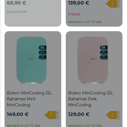
68,90 €
139,00 €
Ausverkauft
2 Stück
Versand in 24-72 Std.
Bolero MiniCooling 25L
Bolero MiniCooling 25L
Bahamas Mint
Bahamas Pink
MiniCooling
MiniCooling
149,00 €
129,00 €
Versand in 24-72 Std.
Versand in 24-72 Std.