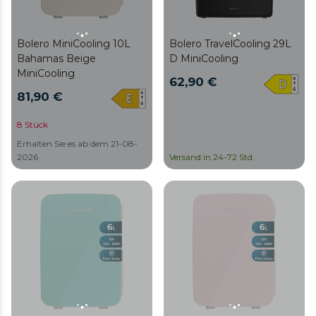
Bolero MiniCooling 10L
Bolero TravelCooling 29L
Bahamas Beige
D MiniCooling
MiniCooling
62,90 €
81,90 €
8 Stück
Erhalten Sie es ab dem 21-08-
2026
Versand in 24-72 Std.