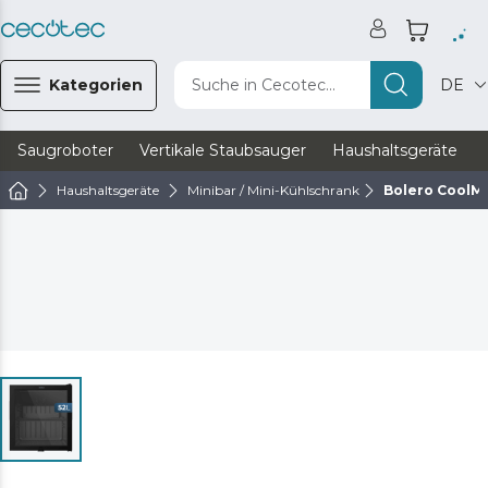
Kategorien
Suche in Cecotec...
DE
Saugroboter
Vertikale Staubsauger
Haushaltsgeräte
Haushaltsgeräte
Minibar / Mini-Kühlschrank
Bolero CoolMa