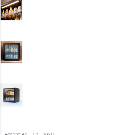
Referenz: A01_EU01_100583